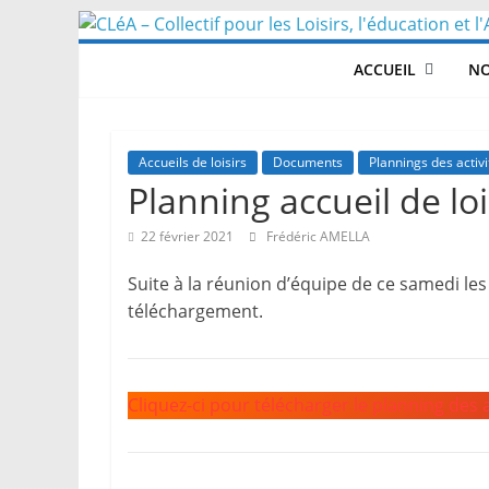
Skip
to
ACCUEIL
NO
content
Accueils de loisirs
Documents
Plannings des activi
Planning accueil de lo
22 février 2021
Frédéric AMELLA
Suite à la réunion d’équipe de ce samedi les 
téléchargement.
Cliquez-ci pour télécharger le planning des 