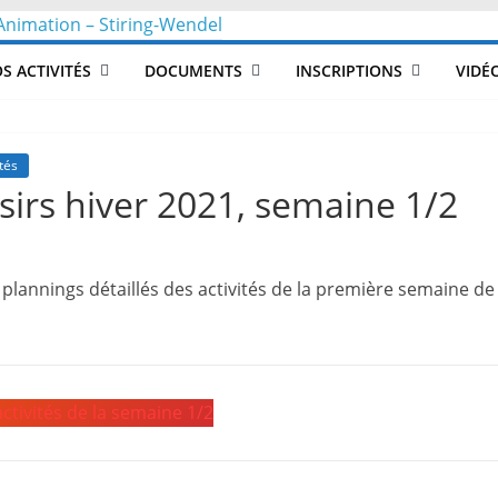
CLéA
S ACTIVITÉS
DOCUMENTS
INSCRIPTIONS
VIDÉ
–
Collectif
tés
isirs hiver 2021, semaine 1/2
pour
plannings détaillés des activités de la première semaine de l
les
Loisirs,
activités de la semaine 1/2
l'éducation