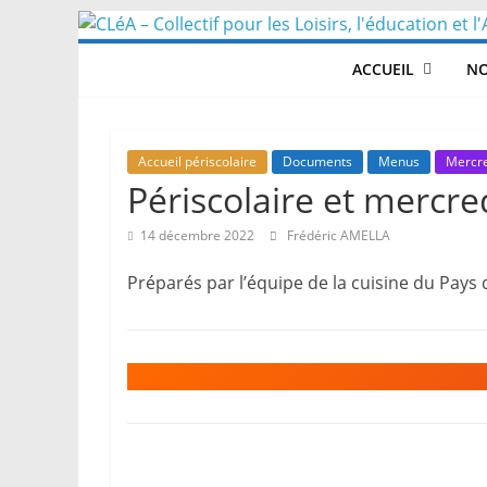
Skip
to
ACCUEIL
NO
content
Accueil périscolaire
Documents
Menus
Mercre
Périscolaire et mercre
14 décembre 2022
Frédéric AMELLA
Préparés par l’équipe de la cuisine du Pays 