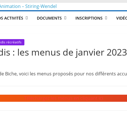
CLéA
S ACTIVITÉS
DOCUMENTS
INSCRIPTIONS
VIDÉ
–
Collectif
dis récréatifs
dis : les menus de janvier 2023
pour
de Biche, voici les menus proposés pour nos différents accue
les
Loisirs,
Téléchargez les menus en cliquant ici
l'éducation