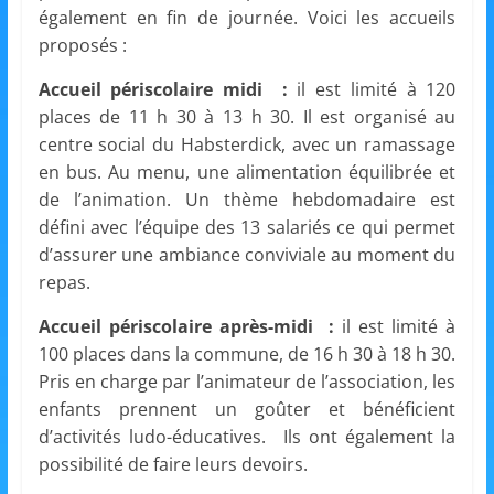
et
également en fin de journée. Voici les accueils
proposés :
l'Animation
Accueil périscolaire midi :
il est limité à 120
places de 11 h 30 à 13 h 30. Il est organisé au
–
centre social du Habsterdick, avec un ramassage
en bus. Au menu, une alimentation équilibrée et
Stiring-
de l’animation. Un thème hebdomadaire est
défini avec l’équipe des 13 salariés ce qui permet
d’assurer une ambiance conviviale au moment du
Wendel
repas.
Accueil périscolaire après-midi :
il est limité à
L
100 places dans la commune, de 16 h 30 à 18 h 30.
o
Pris en charge par l’animateur de l’association, les
i
enfants prennent un goûter et bénéficient
s
d’activités ludo-éducatives. Ils ont également la
i
possibilité de faire leurs devoirs.
r