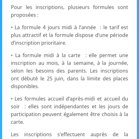
s
Pour les inscriptions, plusieurs formules sont
,
proposées :
é
• La formule 4 jours midi à l’année : le tarif est
d
plus attractif et la formule dispose d’une période
u
d’inscription prioritaire.
c
• La formule midi à la carte : elle permet une
a
inscription au mois, à la semaine, à la journée,
t
selon les besoins des parents. Les inscriptions
i
ont débuté le 25 juin, dans la limite des places
o
disponibles.
n
• Les formules accueil d’après-midi et accueil du
e
soir : elles sont indépendantes et les jours de
t
participation peuvent également être choisis à la
A
carte.
n
Les inscriptions s’effectuent auprès de la
i