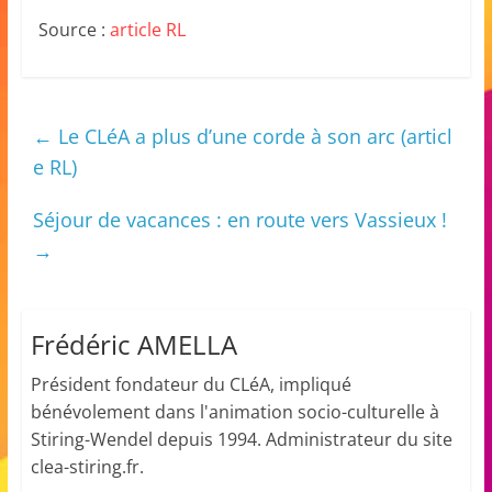
a
Source :
article RL
n
s
a
←
Le CLéA a plus d’une corde à son arc (articl
v
e RL)
e
c
Séjour de vacances : en route vers Vassieux !
l
→
e
C
L
Frédéric AMELLA
é
Président fondateur du CLéA, impliqué
A
bénévolement dans l'animation socio-culturelle à
!
Stiring-Wendel depuis 1994. Administrateur du site
clea-stiring.fr.