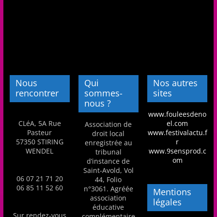
Nous
Qui
Nos autres
rencontrer
sommes-
sites
nous ?
www.fouleesdeno
CLéA, 5A Rue
el.com
Association de
Pasteur
www.festivalactu.f
droit local
57350 STIRING
r
enregistrée au
WENDEL
www.9sensprod.c
tribunal
om
d’instance de
Saint-Avold, Vol
06 07 21 71 20
44, Folio
06 85 11 52 60
n°3061. Agréée
Mentions
association
légales
éducative
Sur rendez-vous
complémentaire