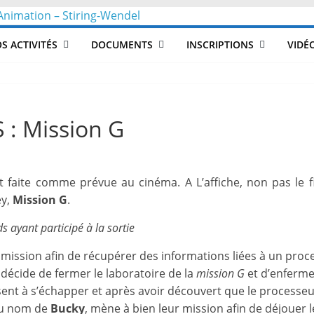
CLéA
S ACTIVITÉS
DOCUMENTS
INSCRIPTIONS
VIDÉ
–
Collectif
: Mission G
pour
t faite comme prévue au cinéma. A L’affiche, non pas le 
les
ey,
Mission G
.
Loisirs,
 ayant participé à la sortie
mission afin de récupérer des informations liées à un proc
l'éducation
I
décide de fermer le laboratoire de la
mission G
et d’enfermer
ent à s’échapper et après avoir découvert que le processeur
du nom de
Bucky
, mène à bien leur mission afin de déjouer l