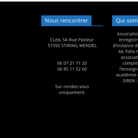
s
,
Nous rencontrer
Qui som
é
d
Associatio
CLéA, 5A Rue Pasteur
enregistr
u
57350 STIRING WENDEL
d’instance d
c
44, Folio
associat
a
06 07 21 71 20
complé
t
06 85 11 52 60
l’enseig
i
académie 
SIREN :
o
Sur rendez-vous
n
uniquement.
e
t
A
n
i