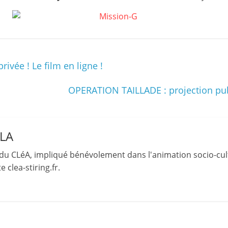
et
l'Animation
–
ivée ! Le film en ligne !
Stiring-
OPERATION TAILLADE : projection pub
Wendel
LLA
L
du CLéA, impliqué bénévolement dans l'animation socio-cult
o
 clea-stiring.fr.
i
s
i
r