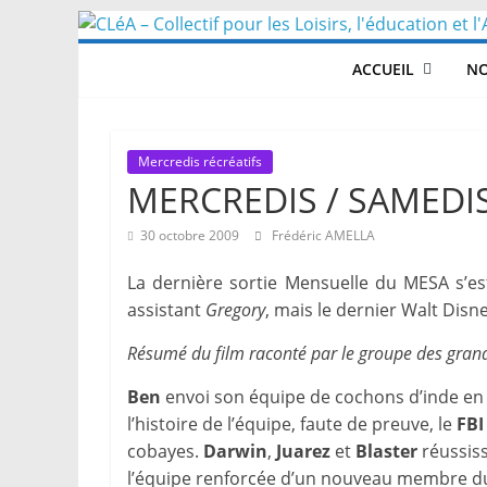
Skip
to
ACCUEIL
NO
content
Mercredis récréatifs
MERCREDIS / SAMEDIS 
30 octobre 2009
Frédéric AMELLA
La dernière sortie Mensuelle du MESA s’es
assistant
Gregory
, mais le dernier Walt Disn
Résumé du film raconté par le groupe des grands
Ben
envoi son équipe de cochons d’inde en 
l’histoire de l’équipe, faute de preuve, le
FB
cobayes.
Darwin
,
Juarez
et
Blaster
réussiss
l’équipe renforcée d’un nouveau membre 