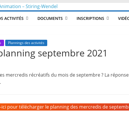
CLéA
S ACTIVITÉS
DOCUMENTS
INSCRIPTIONS
VIDÉ
–
Collectif
s
Plannings des activités
: planning septembre 2021
pour
les mercredis récréatifs du mois de septembre ? La réponse
les
.
Loisirs,
z-ici pour télécharger le planning des mercredis de septemb
l'éducation