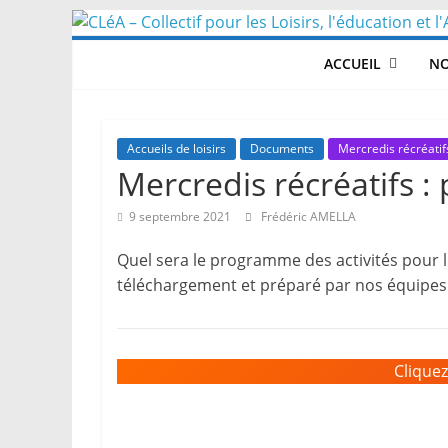
Skip
to
ACCUEIL
NO
content
Accueils de loisirs
Documents
Mercredis récréatif
Mercredis récréatifs 
9 septembre 2021
Frédéric AMELLA
Quel sera le programme des activités pour 
téléchargement et préparé par nos équipes
Clique