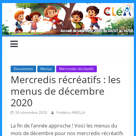
Skip
CLéA
to
content
–
Collectif
pour
Documents
Menus
Mercredis récréatifs
Mercredis récréatifs : les
les
menus de décembre
Loisirs,
2020
24 novembre 2020
Frédéric AMELLA
l'éducation
La fin de l’année approche ! Voici les menus du
mois de décembre pour nos mercredis récréatifs