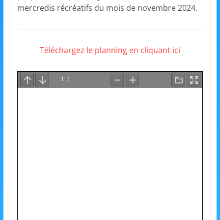
et
mercredis récréatifs du mois de novembre 2024.
l'Animation
Téléchargez le planning en cliquant ici
–
Stiring-
Wendel
L
o
i
s
i
r