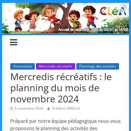
Skip
CLéA
to
content
–
Collectif
pour
Documents
Mercredis récréatifs
Plannings des activités
Mercredis récréatifs : le
les
planning du mois de
Loisirs,
novembre 2024
6 novembre 2024
Frédéric AMELLA
l'éducation
Préparé par notre équipe pédagogique nous vous
proposons le planning des activités des