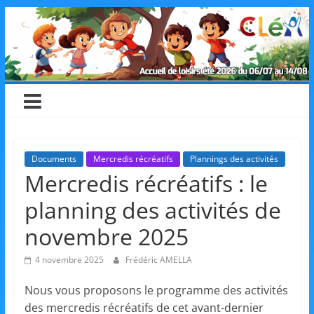
Skip
CLéA
to
content
–
Collectif
pour
Documents
Mercredis récréatifs
Plannings des activités
Mercredis récréatifs : le
les
planning des activités de
Loisirs,
novembre 2025
4 novembre 2025
Frédéric AMELLA
l'éducation
Nous vous proposons le programme des activités
des mercredis récréatifs de cet avant-dernier