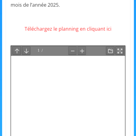
et
mois de l’année 2025.
l'Animation
Téléchargez le planning en cliquant ici
–
Stiring-
Wendel
L
o
i
s
i
r