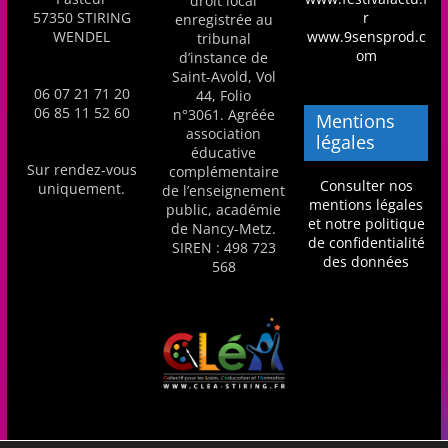
droit local
57350 STIRING
r
a
enregistrée au
WENDEL
www.9sensprod.c
tribunal
n
om
d’instance de
s
Saint-Avold, Vol
06 07 21 71 20
44, Folio
a
06 85 11 52 60
n°3061. Agréée
Mentions
v
association
légales
éducative
e
Sur rendez-vous
complémentaire
Consulter nos
c
uniquement.
de l’enseignement
mentions légales
public, académie
l
et notre politique
de Nancy-Metz.
e
de confidentialité
SIREN : 498 723
des données
568
C
L
é
A
!