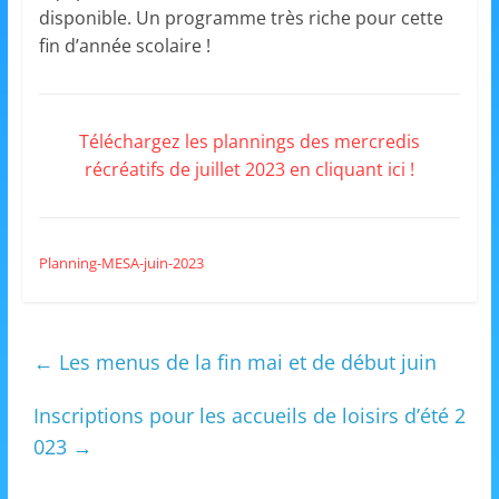
et
disponible. Un programme très riche pour cette
fin d’année scolaire !
l'Animation
–
Téléchargez les plannings des mercredis
récréatifs de juillet 2023 en cliquant ici !
Stiring-
Wendel
Planning-MESA-juin-2023
L
←
Les menus de la fin mai et de début juin
o
i
Inscriptions pour les accueils de loisirs d’été 2
s
023
→
i
r