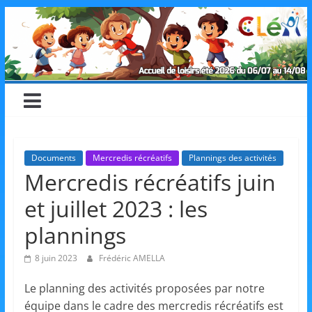
Skip
CLéA
to
content
–
Collectif
pour
Documents
Mercredis récréatifs
Plannings des activités
Mercredis récréatifs juin
les
et juillet 2023 : les
Loisirs,
plannings
8 juin 2023
Frédéric AMELLA
l'éducation
Le planning des activités proposées par notre
équipe dans le cadre des mercredis récréatifs est