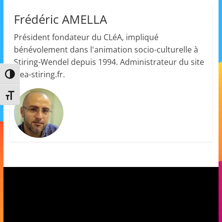
s
Frédéric AMELLA
,
Président fondateur du CLéA, impliqué
é
bénévolement dans l'animation socio-culturelle à
d
Stiring-Wendel depuis 1994. Administrateur du site
u
clea-stiring.fr.
Passer en contraste élevé
c
a
Changer la taille de la police
t
i
o
n
e
t
A
n
i