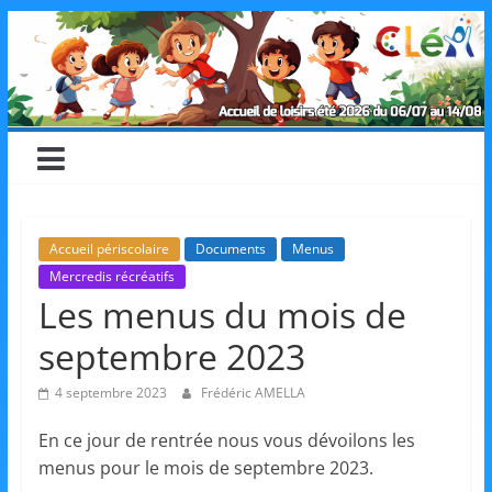
Skip
CLéA
to
content
–
Collectif
pour
Accueil périscolaire
Documents
Menus
Mercredis récréatifs
les
Les menus du mois de
septembre 2023
Loisirs,
4 septembre 2023
Frédéric AMELLA
l'éducation
En ce jour de rentrée nous vous dévoilons les
menus pour le mois de septembre 2023.