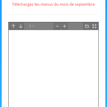
et
Téléchargez les menus du mois de septembre
l'Animation
–
Stiring-
Wendel
L
o
i
s
i
r