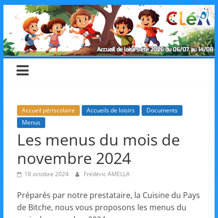
Skip
CLéA
to
content
–
Collectif
pour
Accueil périscolaire
Accueils de loisirs
Documents
Menus
les
Les menus du mois de
novembre 2024
Loisirs,
18 octobre 2024
Frédéric AMELLA
l'éducation
Préparés par notre prestataire, la Cuisine du Pays
de Bitche, nous vous proposons les menus du