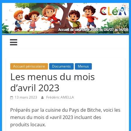
Skip
CLéA
to
content
–
Collectif
pour
Accueil périscolaire
Documents
Menus
Les menus du mois
les
d’avril 2023
Loisirs,
13 mars 2023
Frédéric AMELLA
Préparés par la cuisine du Pays de Bitche, voici les
l'éducation
menus du mois d »avril 2023 incluant des
produits locaux.