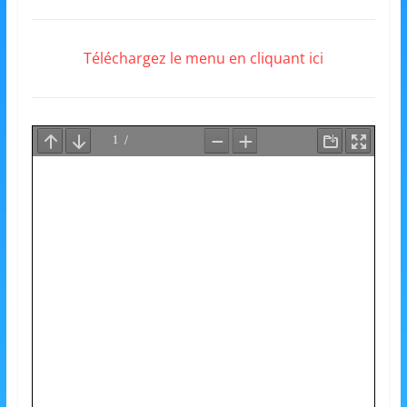
et
l'Animation
Téléchargez le menu en cliquant ici
–
Stiring-
Wendel
L
o
i
s
i
r