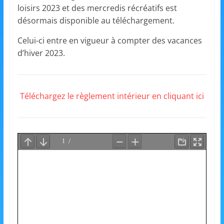
et
loisirs 2023 et des mercredis récréatifs est
désormais disponible au téléchargement.
l'Animation
Celui-ci entre en vigueur à compter des vacances
d’hiver 2023.
–
Stiring-
Téléchargez le règlement intérieur en cliquant ici
Wendel
L
o
i
s
i
r