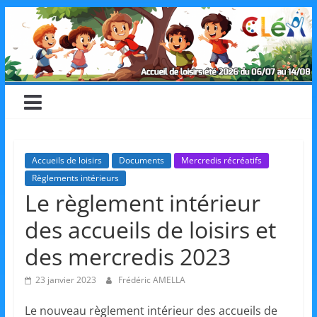
Skip
CLéA
to
content
–
Collectif
pour
Accueils de loisirs
Documents
Mercredis récréatifs
Règlements intérieurs
les
Le règlement intérieur
des accueils de loisirs et
Loisirs,
des mercredis 2023
l'éducation
23 janvier 2023
Frédéric AMELLA
Le nouveau règlement intérieur des accueils de