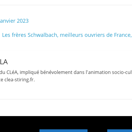
et
l'Animation
janvier 2023
–
Les frères Schwalbach, meilleurs ouvriers de France,
Stiring-
LLA
Wendel
du CLéA, impliqué bénévolement dans l'animation socio-cult
 clea-stiring.fr.
L
o
i
s
i
r