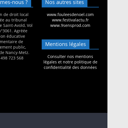
mes-nous ?
Nos autres sites
n de droit local
www.fouleesdenoel.com
ée au tribunal
www.festivalactu.fr
e Saint-Avold, Vol
www.9sensprod.com
 n°3061. Agréée
ion éducative
mentaire de
Mentions légales
nement public,
de Nancy-Metz.
Consulter nos mentions
 498 723 568
légales et notre politique de
confidentialité des données