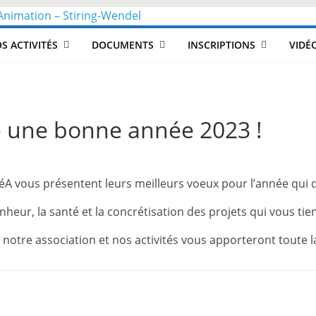
CLéA
S ACTIVITÉS
DOCUMENTS
INSCRIPTIONS
VIDÉ
–
Collectif
e une bonne année 2023 !
pour
CLéA vous présentent leurs meilleurs voeux pour l’année qui 
les
heur, la santé et la concrétisation des projets qui vous ti
Loisirs,
otre association et nos activités vous apporteront toute la
l'éducation