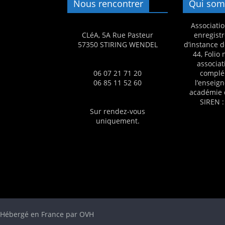
Nous rencontrer
Qui som
s
,
Associatio
CLéA, 5A Rue Pasteur
enregistr
é
57350 STIRING WENDEL
d’instance d
d
44, Folio
associat
u
06 07 21 71 20
complé
c
06 85 11 52 60
l’enseig
académie 
a
SIREN :
t
Sur rendez-vous
uniquement.
i
o
n
e
t
A
n
 - Hébergé en France par OVH
i