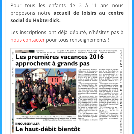
et
Pour tous les enfants de 3 à 11 ans nous
proposons notre
accueil de loisirs au centre
l'Animation
social du Habterdick.
Les inscriptions ont déjà débuté, n’hésitez pas à
–
nous contacter
pour tous renseignements !
Stiring-
Wendel
L
o
i
s
i
r