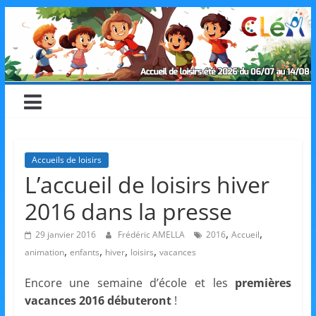
Skip
CLéA
to
content
–
Collectif
pour
Accueils de loisirs
L’accueil de loisirs hiver
les
2016 dans la presse
Loisirs,
,
,
29 janvier 2016
Frédéric AMELLA
2016
Accueil
,
,
,
,
animation
enfants
hiver
loisirs
vacances
l'éducation
Encore une semaine d’école et les
premières
vacances 2016 débuteront
!