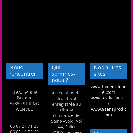
a
n
s
a
v
e
c
l
Nous
Qui
Nos autres
e
rencontrer
sommes-
sites
nous ?
C
www.fouleesdeno
L
CLéA, 5A Rue
el.com
Association de
é
Pasteur
www.festivalactu.f
droit local
57350 STIRING
r
enregistrée au
A
WENDEL
www.9sensprod.c
tribunal
!
om
d’instance de
Saint-Avold, Vol
06 07 21 71 20
44, Folio
06 85 11 52 60
n°3061. Agréée