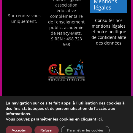
Mentions
association
légales
éducative
Sur rendez-vous
complémentaire
Consulter nos
uniquement.
de l’enseignement
mentions légales
public, académie
et notre politique
de Nancy-Metz.
de confidentialité
SIREN : 498 723
des données
568
La navigation sur ce site fait appel à l'utilisation des cookies à
des fins statistiques et de personnalisation de l'accès aux
Réalisation Frédéric Amella - CLéA Stiring-Wendel - Hébergé
informations.
en France par OVH
Vous pouvez paramétrer les cookies
en cliquant ici
.
Accepter
Refuser
Paramétrer les cookies