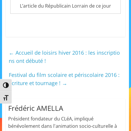
s
L’article du Républicain Lorrain de ce jour
,
é
d
u
c
←
Accueil de loisirs hiver 2016 : les inscriptio
a
ns ont débuté !
t
i
Festival du film scolaire et périscolaire 2016 :
o
écriture et tournage !
→
Passer en contraste élevé
n
e
Changer la taille de la police
t
Frédéric AMELLA
A
Président fondateur du CLéA, impliqué
n
bénévolement dans l'animation socio-culturelle à
i