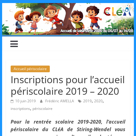
Skip
CLéA
to
content
–
Collectif
pour
Accueil périscolaire
Inscriptions pour l’accueil
les
périscolaire 2019 – 2020
Loisirs,
,
,
10 juin 2019
Frédéric AMELLA
2019
2020
,
inscriptions
périscolaire
l'éducation
Pour la rentrée scolaire 2019-2020, l’accueil
périscolaire du CLéA de Stiring-Wendel vous