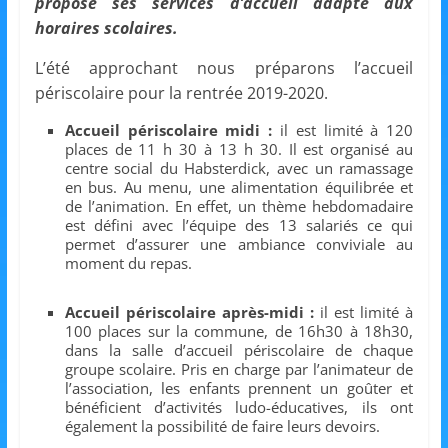
et
propose ses services d’accueil adapté aux
horaires scolaires.
l'Animation
L’été approchant nous préparons l’accueil
périscolaire pour la rentrée 2019-2020.
–
Accueil périscolaire midi :
il est limité à 120
places de 11 h 30 à 13 h 30. Il est organisé au
centre social du Habsterdick, avec un ramassage
Stiring-
en bus. Au menu, une alimentation équilibrée et
de l’animation. En effet, un thème hebdomadaire
est défini avec l’équipe des 13 salariés ce qui
Wendel
permet d’assurer une ambiance conviviale au
moment du repas.
L
Accueil périscolaire après-midi :
il est limité à
o
100 places sur la commune, de 16h30 à 18h30,
dans la salle d’accueil périscolaire de chaque
i
groupe scolaire. Pris en charge par l’animateur de
s
l’association, les enfants prennent un goûter et
bénéficient d’activités ludo-éducatives, ils ont
i
également la possibilité de faire leurs devoirs.
r