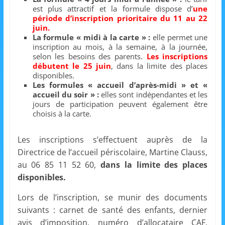
est plus attractif et la formule dispose d’
une
m
période d’inscription prioritaire du 11 au 22
a
juin.
t
La formule « midi à la carte » :
elle permet une
inscription au mois, à la semaine, à la journée,
i
selon les besoins des parents.
Les inscriptions
o
débutent le 25 juin
, dans la limite des places
disponibles.
n
Les formules « accueil d’après-midi » et «
à
accueil du soir » :
elles sont indépendantes et les
jours de participation peuvent également être
p
choisis à la carte.
a
r
Les inscriptions s’effectuent auprès de la
t
Directrice de l’accueil périscolaire, Martine Clauss,
i
au 06 85 11 52 60,
dans la limite des places
disponibles.
r
d
Lors de l’inscription, se munir des documents
e
suivants : carnet de santé des enfants, dernier
3
avis d’imposition, numéro d’allocataire CAF,