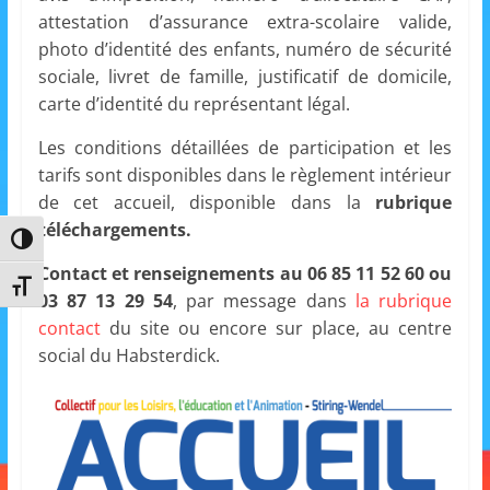
a
attestation d’assurance extra-scolaire valide,
photo d’identité des enfants, numéro de sécurité
n
sociale, livret de famille, justificatif de domicile,
s
carte d’identité du représentant légal.
a
v
Les conditions détaillées de participation et les
e
tarifs sont disponibles dans le règlement intérieur
de cet accueil, disponible dans la
rubrique
c
téléchargements.
l
Passer en contraste élevé
e
Contact et renseignements au 06 85 11 52 60 ou
Changer la taille de la police
C
03 87 13 29 54
, par message dans
la rubrique
L
contact
du site ou encore sur place, au centre
social du Habsterdick.
é
A
!