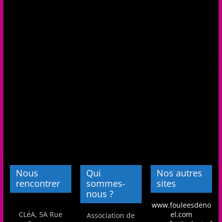
Nous
Qui
Nos autres
rencontrer
sommes-
sites
nous ?
www.fouleesdeno
CLéA, 5A Rue
el.com
Association de