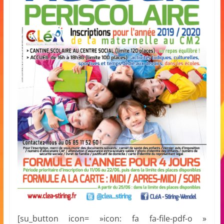
[su_button icon= »icon: fa fa-file-pdf-o »