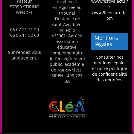
Pasteur
www.festivalactu.f
droit local
57350 STIRING
r
enregistrée au
WENDEL
www.9sensprod.c
tribunal
om
d’instance de
Saint-Avold, Vol
06 07 21 71 20
44, Folio
06 85 11 52 60
n°3061. Agréée
Mentions
association
légales
éducative
Sur rendez-vous
complémentaire
Consulter nos
uniquement.
de l’enseignement
mentions légales
public, académie
et notre politique
de Nancy-Metz.
de confidentialité
SIREN : 498 723
des données
568