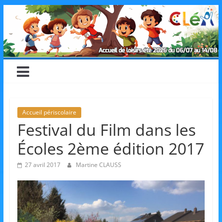
Skip
CLéA
to
content
–
Collectif
pour
Accueil périscolaire
Festival du Film dans les
les
Écoles 2ème édition 2017
Loisirs,
27 avril 2017
Martine CLAUSS
l'éducation