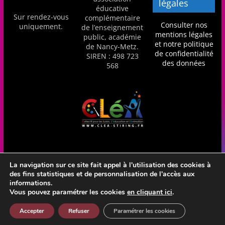
légales
éducative
a
Sur rendez-vous
complémentaire
n
Consulter nos
uniquement.
de l’enseignement
mentions légales
s
public, académie
et notre politique
de Nancy-Metz.
a
de confidentialité
SIREN : 498 723
des données
v
568
e
c
l
e
C
L
é
La navigation sur ce site fait appel à l'utilisation des cookies à
des fins statistiques et de personnalisation de l'accès aux
A
Réalisation Frédéric Amella - CLéA Stiring-Wendel - Hébergé
informations.
!
en France par OVH
Vous pouvez paramétrer les cookies
en cliquant ici
.
Accepter
Refuser
Paramétrer les cookies