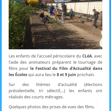
et
l'Animation
–
Stiring-
Les enfants de l’accueil périscolaire du
CLéA
, avec
Wendel
l’aide des animateurs préparent le tournage de
films pour
le Festival
du Film d’Actualité dans
L
les Écoles
qui aura lieu le
8 et 9 juin
prochain.
o
Sur des thèmes d’actualité (élections
i
présidentielle, tri sélectif,…) les enfants ont
s
réalisés des courts métrages.
i
Quelques photos des prises de vues des films.
r