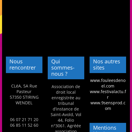
m
a
t
i
o
n
à
Nous
Qui
Nos autres
p
rencontrer
sommes-
sites
a
nous ?
r
www.fouleesdeno
CLéA, 5A Rue
el.com
Association de
t
Pasteur
www.festivalactu.f
droit local
i
57350 STIRING
r
enregistrée au
WENDEL
www.9sensprod.c
tribunal
r
om
d’instance de
d
Saint-Avold, Vol
06 07 21 71 20
44, Folio
e
06 85 11 52 60
n°3061. Agréée
Mentions
3
association