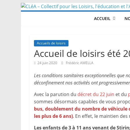
Skip
to
ACCUEIL
NO
content
Accueils de loisirs
Accueil de loisirs été 
24 juin 2020
Frédéric AMELLA
Les conditions sanitaires exceptionnelles que n
déconfinement nos activités ont progressivement
Avec la parution du
décret du 22 juin
et du
p
sommes désormais capables de vous proposer
bus, doublement du nombre de véhicule obl
les plus de 6 ans)
. En effet, le maintien des
Les enfants de 3 à 11 ans venant de Stiri