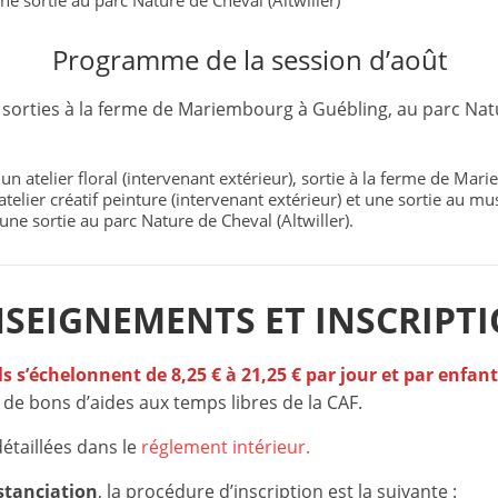
e sortie au parc Nature de Cheval (Altwiller)
s
,
Programme de la session d’août
é
orties à la ferme de Mariembourg à Guébling, au parc Natur
d
u
c
 un atelier floral (intervenant extérieur), sortie à la ferme de Ma
 atelier créatif peinture (intervenant extérieur) et une sortie au m
a
une sortie au parc Nature de Cheval (Altwiller).
t
i
o
SEIGNEMENTS ET INSCRIPT
n
e
ils s’échelonnent de 8,25 € à 21,25 € par jour et par enfant
t
 de bons d’aides aux temps libres de la CAF.
A
détaillées dans le
réglement intérieur.
n
i
istanciation
, la procédure d’inscription est la suivante :