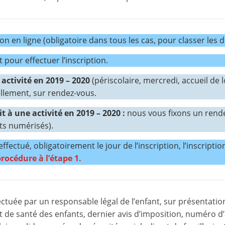
m
a
t
n en ligne (obligatoire dans tous les cas, pour classer les 
i
pour effectuer l’inscription.
o
n
e activité en 2019 – 2020
(périscolaire, mercredi, accueil de lo
llement, sur rendez-vous.
à
p
it à une activité en 2019 – 2020 :
nous vous fixons un rendez
a
ts numérisés).
r
ffectué, obligatoirement le jour de l’inscription, l’inscriptio
t
rocédure à l’étape 1.
i
r
d
ectuée par un responsable légal de l’enfant, sur présentatio
e
de santé des enfants, dernier avis d’imposition, numéro d’
3