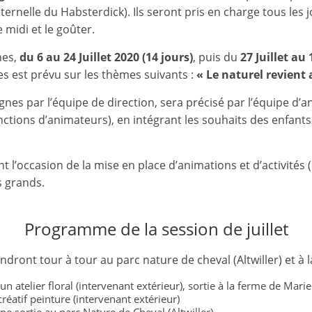
et
ernelle du Habsterdick). Ils seront pris en charge tous les 
 midi et le goûter.
l'Animation
nes,
du 6 au 24 Juillet 2020 (14 jours)
, puis du
27 Juillet au
es est prévu sur les thèmes suivants :
« Le naturel revient 
–
es par l’équipe de direction, sera précisé par l’équipe d’
onctions d’animateurs), en intégrant les souhaits des enfants
Stiring-
Wendel
l’occasion de la mise en place d’animations et d’activités (c
s grands.
L
Programme de la session de juillet
o
i
rendront tour à tour au parc nature de cheval (Altwiller) et
s
 atelier floral (intervenant extérieur), sortie à la ferme de Mar
i
 créatif peinture (intervenant extérieur)
r