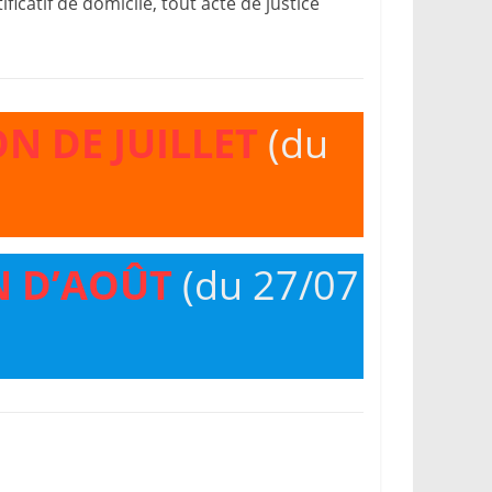
ificatif de domicile, tout acte de justice
N DE JUILLET
(du
N D’AOÛT
(du 27/07