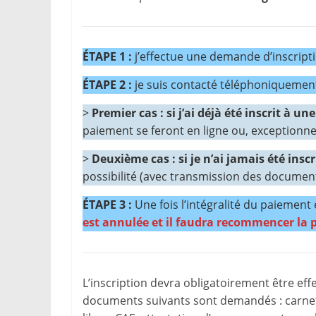
ÉTAPE 1 :
j’effectue une demande d’inscriptio
ÉTAPE 2 :
je suis contacté téléphoniquement 
>
Premier cas : si j’ai déjà été inscrit à un
paiement se feront en ligne ou, exceptionne
>
Deuxième cas : si je n’ai jamais été inscr
possibilité (avec transmission des documen
ÉTAPE 3 :
Une fois l’intégralité du paiement e
est annulée et il faudra recommencer la p
L’inscription devra obligatoirement être eff
documents suivants sont demandés : carnet 