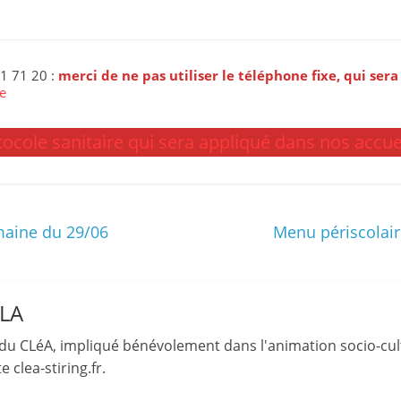
21 71 20 :
merci de ne pas utiliser le téléphone fixe, qui s
te
ocole sanitaire qui sera appliqué dans nos accuei
emaine du 29/06
Menu périscolair
LLA
du CLéA, impliqué bénévolement dans l'animation socio-cult
 clea-stiring.fr.