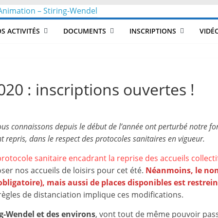
CLéA
S ACTIVITÉS
DOCUMENTS
INSCRIPTIONS
VIDÉ
–
Collectif
2020 : inscriptions ouvertes !
pour
ous connaissons depuis le début de l’année ont perturbé notre f
les
 repris, dans le respect des protocoles sanitaires en vigueur.
Loisirs,
rotocole sanitaire encadrant la reprise des accueils colle
 nos accueils de loisirs pour cet été.
Néanmoins, le nomb
igatoire), mais aussi de places disponibles est restreint
l'éducation
 règles de distanciation implique ces modifications.
ng-Wendel et des environs
, vont tout de même pouvoir pas