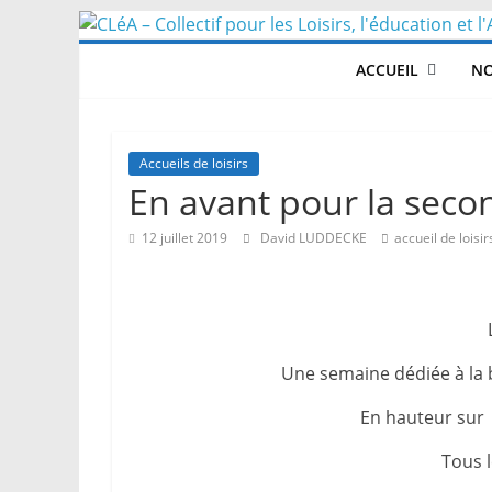
Skip
to
ACCUEIL
NO
content
Accueils de loisirs
En avant pour la sec
12 juillet 2019
David LUDDECKE
accueil de loisir
Une semaine dédiée à la b
En hauteur sur
Tous 