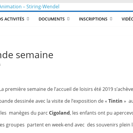
CLéA
S ACTIVITÉS
DOCUMENTS
INSCRIPTIONS
VIDÉ
–
Collectif
onde semaine
pour
s
les
La première semaine de l’accueil de loisirs été 2019 s’achève
Loisirs,
ande dessinée avec la visite de l’exposition de «
Tintin
» a
 les manèges du parc
Cigoland
, les enfants ont pu apercev
l'éducation
les groupes partent en week-end avec des souvenirs plein la