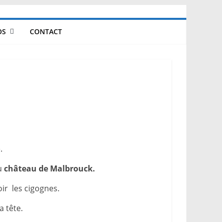
OS
CONTACT
.
u
château de Malbrouck.
oir les cigognes.
 tête.