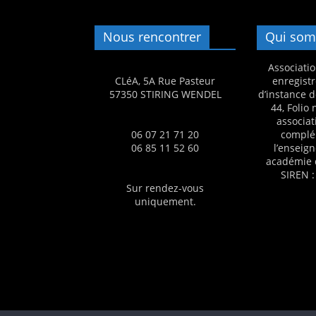
s
,
Nous rencontrer
Qui som
é
Associatio
d
CLéA, 5A Rue Pasteur
enregistr
u
57350 STIRING WENDEL
d’instance d
44, Folio
c
associat
a
06 07 21 71 20
complé
06 85 11 52 60
l’enseig
t
académie 
i
SIREN :
Sur rendez-vous
o
uniquement.
n
e
t
A
n
i