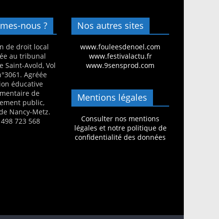
mes-nous ?
Nos autres sites
n de droit local
www.fouleesdenoel.com
ée au tribunal
www.festivalactu.fr
e Saint-Avold, Vol
www.9sensprod.com
 n°3061. Agréée
ion éducative
mentaire de
Mentions légales
nement public,
de Nancy-Metz.
Consulter nos mentions
 498 723 568
légales et notre politique de
confidentialité des données