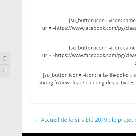
[su_button icon= »icon: came
url= »https://www.facebook.com/pg/clea
[su_button icon= »icon: came
url= »https://www.facebook.com/pg/clea
Passer en contraste élevé
Changer la taille de la police
[su_button icon= »icon: fa fa-file-pdf-o 
stiring.fr/download/planning-des-activites-
←
Accueil de loisirs Eté 2019 : le proj