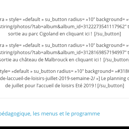
et
l'Animation
ra » style= »default » su_button radius= »10″ background= »
stiring/photos/?tab=album&album_id=3122273541117962″ tar
–
sortie au parc Cigoland en cliquant ici ! [/su_button]
ra » style= »default » su_button radius= »10″ background= »
Stiring-
stiring/photos/?tab=album&album_id=3128169857194997″ tar
sortie au château de Malbrouck en cliquant ici ! [/su_button
Wendel
» style= »default » su_button radius= »10″ background= »#318C
de-laccueil-de-loisirs-juillet-2019-semaine-2/ »] Le planning 
de juillet pour l’accueil de loisirs Eté 2019 ! [/su_button]
L
o
i
s
et pédagogique, les menus et le programme
i
r