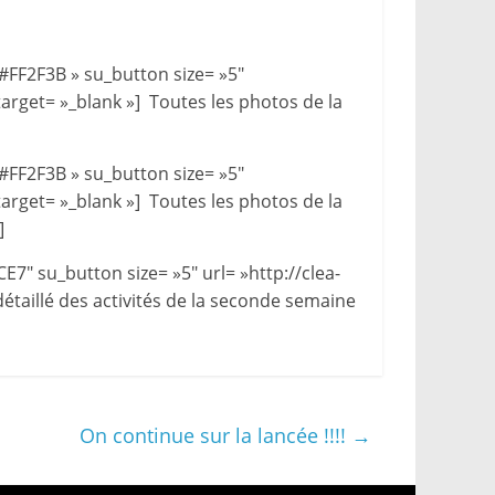
#FF2F3B » su_button size= »5″
get= »_blank »] Toutes les photos de la
#FF2F3B » su_button size= »5″
get= »_blank »] Toutes les photos de la
]
E7″ su_button size= »5″ url= »http://clea-
détaillé des activités de la seconde semaine
On continue sur la lancée !!!!
→