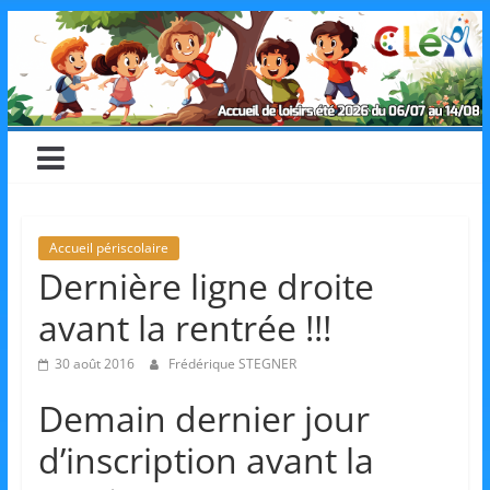
Skip
CLéA
to
content
–
Collectif
pour
Accueil périscolaire
Dernière ligne droite
les
avant la rentrée !!!
Loisirs,
30 août 2016
Frédérique STEGNER
Demain dernier jour
l'éducation
d’inscription avant la