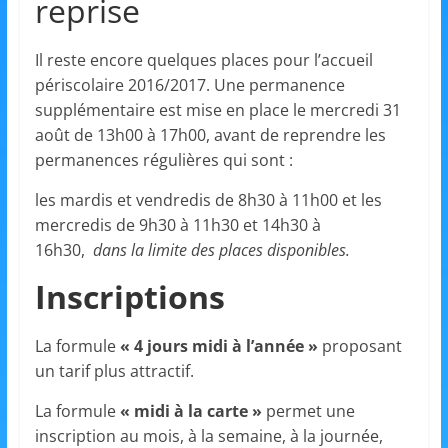
et
reprise
l'Animation
Il reste encore quelques places pour l’accueil
périscolaire 2016/2017. Une permanence
supplémentaire est mise en place le mercredi 31
–
août de 13h00 à 17h00, avant de reprendre les
permanences régulières qui sont :
Stiring-
les mardis et vendredis de 8h30 à 11h00 et les
mercredis de 9h30 à 11h30 et 14h30 à
Wendel
16h30,
dans la limite des places disponibles.
Inscriptions
L
o
La formule
« 4 jours midi à l’année »
proposant
i
un tarif plus attractif.
s
La formule
« midi à la carte »
permet une
i
inscription au mois, à la semaine, à la journée,
r