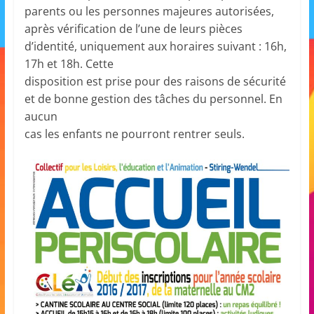
parents ou les personnes majeures autorisées,
a
après vérification de l’une de leurs pièces
n
d’identité, uniquement aux horaires suivant : 16h,
s
17h et 18h. Cette
a
disposition est prise pour des raisons de sécurité
v
et de bonne gestion des tâches du personnel. En
e
aucun
c
cas les enfants ne pourront rentrer seuls.
l
e
C
L
é
A
!