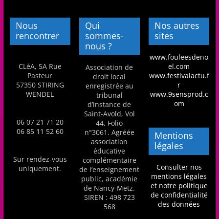
Nous
Qui
Nos autres
rencontrer
sommes-
sites
nous ?
www.fouleesdeno
CLéA, 5A Rue
el.com
Association de
Pasteur
www.festivalactu.f
droit local
57350 STIRING
r
enregistrée au
WENDEL
www.9sensprod.c
tribunal
om
d’instance de
Saint-Avold, Vol
06 07 21 71 20
44, Folio
06 85 11 52 60
n°3061. Agréée
Mentions
association
légales
éducative
Sur rendez-vous
complémentaire
Consulter nos
uniquement.
de l’enseignement
mentions légales
public, académie
et notre politique
de Nancy-Metz.
de confidentialité
SIREN : 498 723
des données
568