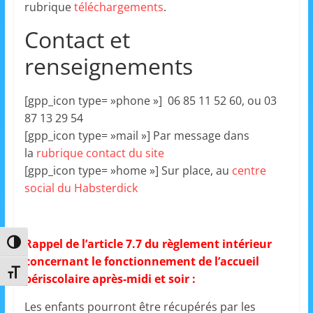
rubrique
téléchargements
.
m
Contact et
a
t
renseignements
i
o
[gpp_icon type= »phone »] 06 85 11 52 60, ou 03
n
87 13 29 54
à
[gpp_icon type= »mail »] Par message dans
p
la
rubrique contact du site
a
[gpp_icon type= »home »] Sur place, au
centre
social du Habsterdick
r
t
i
Rappel de l’article 7.7 du règlement intérieur
Passer en contraste élevé
r
concernant le fonctionnement de l’accueil
d
Changer la taille de la police
périscolaire après-midi et soir :
e
Les enfants pourront être récupérés par les
3