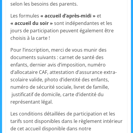
selon les besoins des parents.
s
,
Les formules
« accueil d’après-midi »
et
é
« accueil du soir »
sont indépendantes et les
jours de participation peuvent également être
d
choisis à la carte !
u
c
Pour l’inscription, merci de vous munir des
a
documents suivants : carnet de santé des
t
enfants, dernier avis d’imposition, numéro
d’allocataire CAF, attestation d’assurance extra-
i
scolaire valide, photo d’identité des enfants,
o
numéro de sécurité sociale, livret de famille,
n
justificatif de domicile, carte d’identité du
e
représentant légal.
t
Les conditions détaillées de participation et les
A
tarifs sont disponibles dans le règlement intérieur
n
de cet accueil disponible dans notre
i