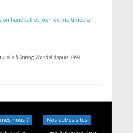
tition handball et journée multimédia !
→
urelle à Stiring-Wendel depuis 1994.
mes-nous ?
Nos autres sites
n de droit local
www.fouleesdenoel.com