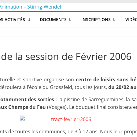
CLéA
S ACTIVITÉS
DOCUMENTS
INSCRIPTIONS
VIDÉ
–
Collectif
e la session de Février 2006
pour
lturelle et sportive organise son
centre de loisirs sans h
les
déroulera à l’école du Grossfeld, tous les jours,
du 20/02 au
Loisirs,
notamment des sorties :
la piscine de Sarreguemines, la sa
aux Champs du Feu
(Vosges). Le bouquet final consistera e
l'éducation
nts de toutes les communes, de 3 à 12 ans. Nous leur propos