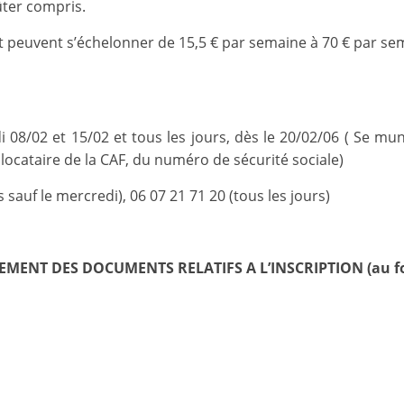
et
ûter compris.
 et peuvent s’échelonner de 15,5 € par semaine à 70 € par s
l'Animation
–
di 08/02 et 15/02 et tous les jours, dès le 20/02/06 ( Se m
Stiring-
locataire de la CAF, du numéro de sécurité sociale)
 sauf le mercredi), 06 07 21 71 20 (tous les jours)
Wendel
MENT DES DOCUMENTS RELATIFS A L’INSCRIPTION (au fo
L
o
i
s
i
r