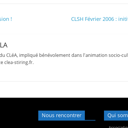
s
,
ion !
CLSH Février 2006 : ini
é
d
u
LLA
c
a
du CLéA, impliqué bénévolement dans l'animation socio-cult
t
 clea-stiring.fr.
i
o
n
e
t
A
Nous rencontrer
Qui som
n
i
Associatio