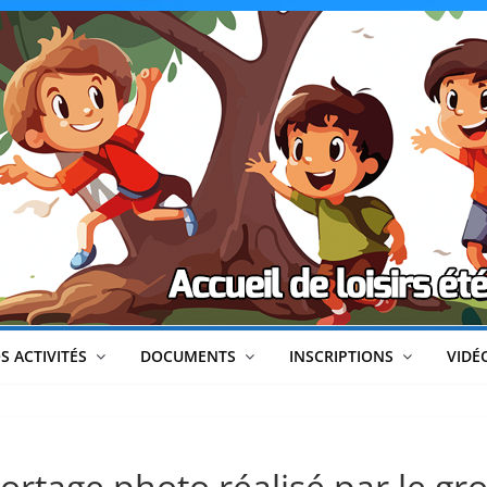
CLéA
–
Collectif
pour
les
Loisirs,
S ACTIVITÉS
DOCUMENTS
INSCRIPTIONS
VIDÉ
l'éducation
portage photo réalisé par le gr