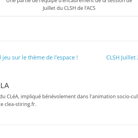
Une partie de l’équipe d’encadrement de la session de
s
Juillet du CLSH de l’ACS
,
é
d
u
c
d jeu sur le thème de l’espace !
CLSH Juillet
a
t
i
LLA
o
n
du CLéA, impliqué bénévolement dans l'animation socio-cult
e
 clea-stiring.fr.
t
A
n
i