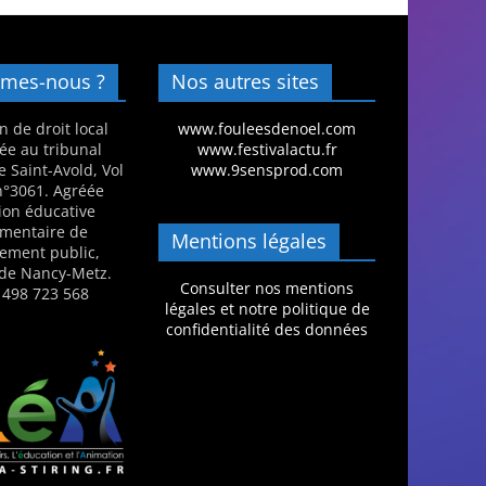
mes-nous ?
Nos autres sites
n de droit local
www.fouleesdenoel.com
ée au tribunal
www.festivalactu.fr
e Saint-Avold, Vol
www.9sensprod.com
 n°3061. Agréée
ion éducative
mentaire de
Mentions légales
nement public,
de Nancy-Metz.
Consulter nos mentions
 498 723 568
légales et notre politique de
confidentialité des données