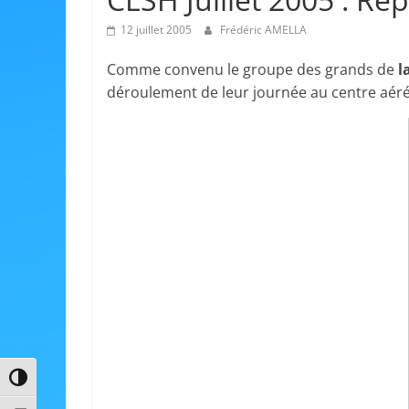
12 juillet 2005
Frédéric AMELLA
Comme convenu le groupe des grands de
l
déroulement de leur journée au centre aéré
Passer en contraste élevé