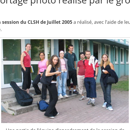
et
l'Animation
a session du CLSH de Juillet 2005
a réalisé, avec l’aide de 
.
–
Stiring-
Wendel
L
o
i
s
i
r