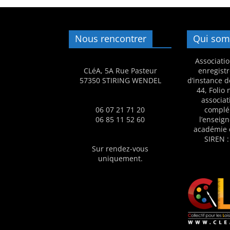
m
a
Nous rencontrer
Qui som
t
i
Associatio
o
CLéA, 5A Rue Pasteur
enregistr
57350 STIRING WENDEL
d’instance d
n
44, Folio
à
associat
06 07 21 71 20
complé
p
06 85 11 52 60
l’enseig
a
académie 
r
SIREN :
Sur rendez-vous
t
uniquement.
i
r
d
e
3