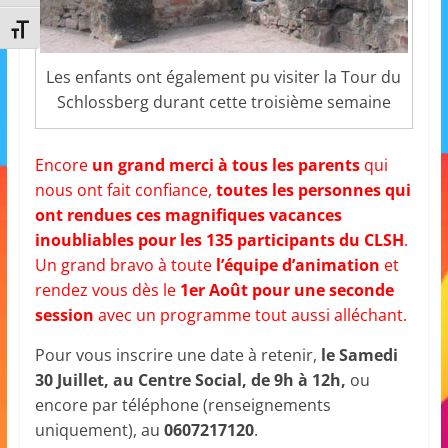
a
Changer la taille de la police
n
s
Les enfants ont également pu visiter la Tour du
Schlossberg durant cette troisième semaine
a
v
e
Encore
un grand merci à tous les parents
qui
c
nous ont fait confiance,
toutes les personnes qui
l
ont rendues ces magnifiques vacances
inoubliables pour les 135 participants du CLSH
.
e
Un grand bravo à toute
l’équipe d’animation
et
C
rendez vous dès le
1er Août pour une seconde
L
session
avec un programme tout aussi alléchant.
é
A
Pour vous inscrire une date à retenir,
le Samedi
30 Juillet, au Centre Social, de 9h à 12h,
ou
!
encore par téléphone (renseignements
uniquement), au
0607217120
.