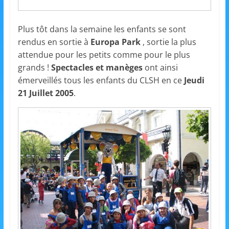
s
,
Plus tôt dans la semaine les enfants se sont
é
rendus en sortie à
Europa Park
, sortie la plus
d
attendue pour les petits comme pour le plus
u
grands !
Spectacles et manèges
ont ainsi
émerveillés tous les enfants du CLSH en ce
Jeudi
c
21 Juillet 2005
.
a
t
i
o
n
e
t
A
n
i