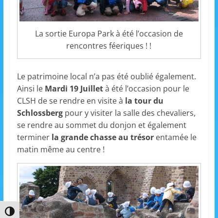
m
a
La sortie Europa Park à été l’occasion de
t
rencontres féeriques ! !
i
o
Le patrimoine local n’a pas été oublié également.
n
Ainsi le
Mardi 19 Juillet
à été l’occasion pour le
à
CLSH de se rendre en visite à
la tour du
p
Schlossberg
pour y visiter la salle des chevaliers,
a
se rendre au sommet du donjon et également
r
terminer
la grande chasse au trésor
entamée le
t
matin même au centre !
i
r
d
e
3
Passer en contraste élevé