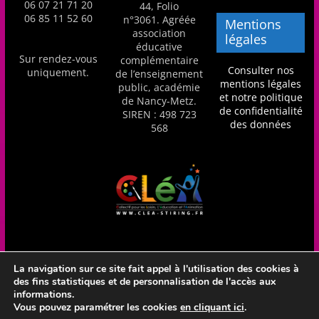
06 07 21 71 20
44, Folio
06 85 11 52 60
n°3061. Agréée
Mentions
association
légales
éducative
Sur rendez-vous
complémentaire
Consulter nos
uniquement.
de l’enseignement
mentions légales
public, académie
et notre politique
de Nancy-Metz.
de confidentialité
SIREN : 498 723
des données
568
La navigation sur ce site fait appel à l'utilisation des cookies à
des fins statistiques et de personnalisation de l'accès aux
Réalisation Frédéric Amella - CLéA Stiring-Wendel - Hébergé
informations.
en France par OVH
Vous pouvez paramétrer les cookies
en cliquant ici
.