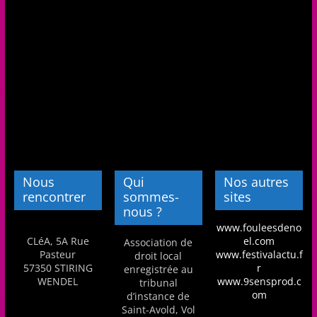
Nous
Qui
Nos autres
rencontrer
sommes-
sites
nous ?
www.fouleesdeno
CLéA, 5A Rue
el.com
Association de
Pasteur
www.festivalactu.f
droit local
57350 STIRING
r
enregistrée au
WENDEL
www.9sensprod.c
tribunal
om
d’instance de
Saint-Avold, Vol