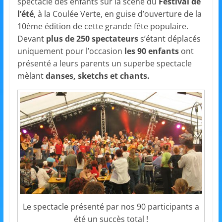
et
spectacle des enfants sur la scène du
Festival de
l’été
, à la Coulée Verte, en guise d’ouverture de la
10ème édition de cette grande fête populaire.
l'Animation
Devant
plus de 250 spectateurs
s’étant déplacés
uniquement pour l’occasion
les 90 enfants
ont
–
présenté a leurs parents un superbe spectacle
mèlant
danses, sketchs et chants.
Stiring-
Wendel
L
o
i
s
i
Le spectacle présenté par nos 90 participants a
r
été un succès total !