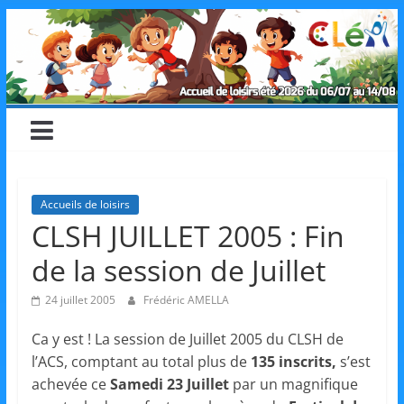
Skip
CLéA
to
content
–
Collectif
pour
Accueils de loisirs
CLSH JUILLET 2005 : Fin
les
de la session de Juillet
Loisirs,
24 juillet 2005
Frédéric AMELLA
Ca y est ! La session de Juillet 2005 du CLSH de
l'éducation
l’ACS, comptant au total plus de
135 inscrits,
s’est
achevée ce
Samedi 23 Juillet
par un magnifique