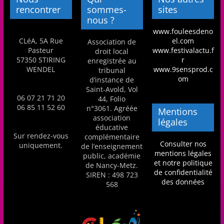
rencontrer
sommes-
sites
m
nous ?
a
www.fouleesdeno
t
CLéA, 5A Rue
el.com
Association de
Pasteur
www.festivalactu.f
i
droit local
57350 STIRING
r
enregistrée au
o
WENDEL
www.9sensprod.c
tribunal
om
n
d’instance de
Saint-Avold, Vol
à
06 07 21 71 20
44, Folio
p
06 85 11 52 60
n°3061. Agréée
Mentions
association
légales
a
éducative
r
Sur rendez-vous
complémentaire
Consulter nos
uniquement.
de l’enseignement
t
mentions légales
public, académie
et notre politique
i
de Nancy-Metz.
de confidentialité
SIREN : 498 723
r
des données
568
d
e
3