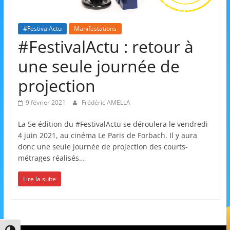
et
l'Animation
#FestivalActu
Manifestations
#FestivalActu : retour à
–
une seule journée de
projection
Stiring-
9 février 2021
Frédéric AMELLA
Wendel
La 5e édition du #FestivalActu se déroulera le vendredi
4 juin 2021, au cinéma Le Paris de Forbach. Il y aura
donc une seule journée de projection des courts-
L
métrages réalisés…
o
Lire la suite
i
s
i
r