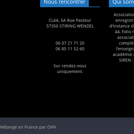
Nous rencontrer
Qui som
s
,
Associatio
CLéA, 5A Rue Pasteur
enregistr
é
57350 STIRING WENDEL
d’instance d
d
44, Folio
associat
u
06 07 21 71 20
complé
c
06 85 11 52 60
l’enseig
académie 
a
SIREN :
t
Sur rendez-vous
uniquement.
i
o
n
e
t
A
n
 - Hébergé en France par OVH
i