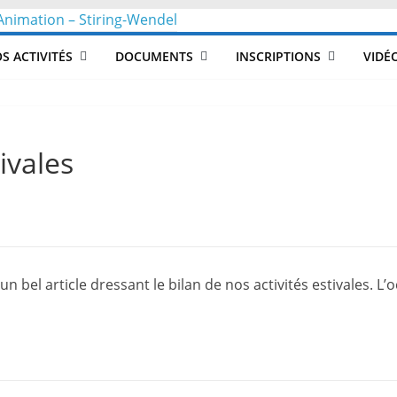
CLéA
S ACTIVITÉS
DOCUMENTS
INSCRIPTIONS
VIDÉ
–
Collectif
ivales
pour
les
n bel article dressant le bilan de nos activités estivales. L
Loisirs,
l'éducation