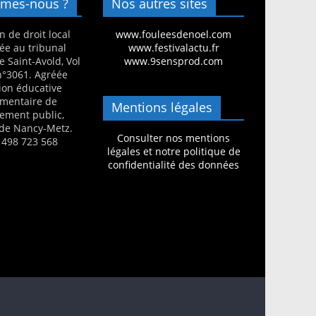
mes-nous ?
Nos autres sites
n de droit local
www.fouleesdenoel.com
ée au tribunal
www.festivalactu.fr
e Saint-Avold, Vol
www.9sensprod.com
 n°3061. Agréée
ion éducative
mentaire de
Mentions légales
nement public,
de Nancy-Metz.
Consulter nos mentions
 498 723 568
légales et notre politique de
confidentialité des données