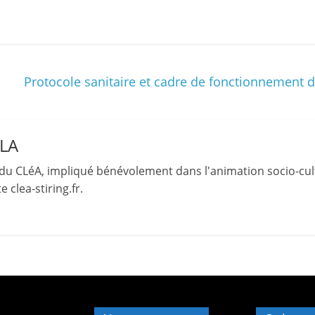
et
l'Animation
–
Protocole sanitaire et cadre de fonctionnement d
Stiring-
LLA
Wendel
du CLéA, impliqué bénévolement dans l'animation socio-cult
 clea-stiring.fr.
L
o
i
s
i
r