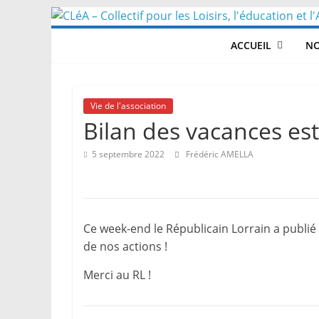
Skip
to
ACCUEIL
NO
content
Vie de l'association
Bilan des vacances est
5 septembre 2022
Frédéric AMELLA
Ce week-end le Républicain Lorrain a publié u
de nos actions !
Merci au RL !