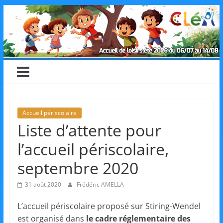
Skip
CLéA
to
content
–
Collectif
pour
Accueil périscolaire
Liste d’attente pour
les
l’accueil périscolaire,
Loisirs,
septembre 2020
31 août 2020
Frédéric AMELLA
l'éducation
L’accueil périscolaire proposé sur Stiring-Wendel
est organisé dans
le cadre réglementaire des