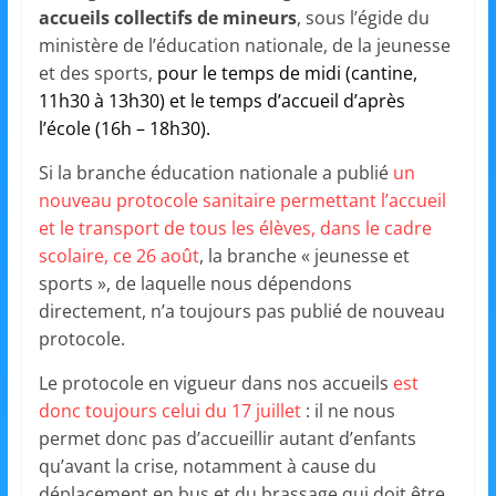
et
accueils collectifs de mineurs
, sous l’égide du
ministère de l’éducation nationale, de la jeunesse
l'Animation
et des sports,
pour le temps de midi (cantine,
11h30 à 13h30) et le temps d’accueil d’après
–
l’école (16h – 18h30).
Si la branche éducation nationale a publié
un
Stiring-
nouveau protocole sanitaire permettant l’accueil
et le transport de tous les élèves, dans le cadre
scolaire, ce 26 août
, la branche « jeunesse et
Wendel
sports », de laquelle nous dépendons
directement, n’a toujours pas publié de nouveau
L
protocole.
o
Le protocole en vigueur dans nos accueils
est
i
donc toujours celui du 17 juillet
: il ne nous
s
permet donc pas d’accueillir autant d’enfants
i
qu’avant la crise, notamment à cause du
r
déplacement en bus et du brassage qui doit être