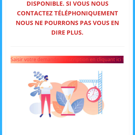
DISPONIBLE. SI VOUS NOUS
a
CONTACTEZ TÉLÉPHONIQUEMENT
n
NOUS NE POURRONS PAS VOUS EN
s
a
DIRE PLUS.
v
e
c
Saisir votre demande d’inscription en cliquant ici !
l
e
C
L
é
A
!