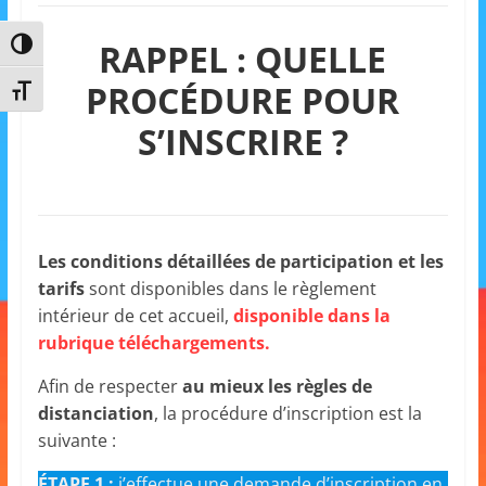
RAPPEL : QUELLE
Passer en contraste élevé
PROCÉDURE POUR
Changer la taille de la police
S’INSCRIRE ?
Les conditions détaillées de participation et les
tarifs
sont disponibles dans le règlement
intérieur de cet accueil,
disponible dans la
rubrique téléchargements.
Afin de respecter
au mieux les règles de
distanciation
, la procédure d’inscription est la
suivante :
ÉTAPE 1 :
j’effectue une demande d’inscription en