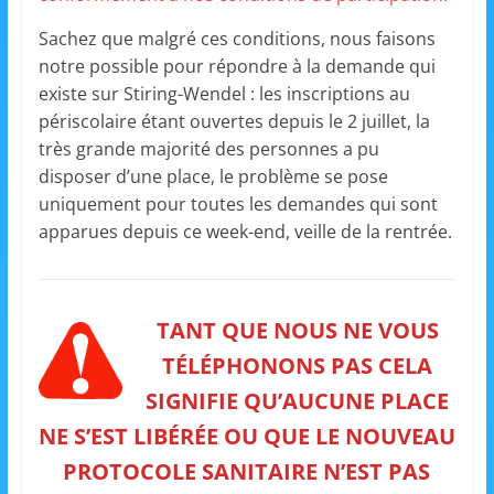
m
Sachez que malgré ces conditions, nous faisons
a
notre possible pour répondre à la demande qui
t
existe sur Stiring-Wendel : les inscriptions au
i
périscolaire étant ouvertes depuis le 2 juillet, la
o
très grande majorité des personnes a pu
n
disposer d’une place, le problème se pose
uniquement pour toutes les demandes qui sont
à
apparues depuis ce week-end, veille de la rentrée.
p
a
r
TANT QUE NOUS NE VOUS
t
i
TÉLÉPHONONS PAS CELA
r
SIGNIFIE QU’AUCUNE PLACE
d
NE S’EST LIBÉRÉE OU QUE LE NOUVEAU
e
PROTOCOLE SANITAIRE N’EST PAS
3