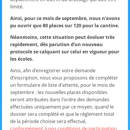
s
limité.
,
Ainsi, pour ce mois de septembre, nous n’avons
é
pu ouvrir que 80 places sur 120 pour la cantine.
d
Néanmoins, cette situation peut évoluer très
u
rapidement, dès parution d’un nouveau
c
protocole se calquant sur celui en vigueur pour
a
les écoles.
t
Ainsi, afin d’enregistrer votre demande
i
d’inscription, nous vous proposons de compléter
o
un formulaire de liste d’attente, pour le mois de
n
septembre : les nouvelles places disponibles
e
seront attribuées dans l’ordre des demandes
t
effectuées uniquement par ce moyen, quand le
A
dossier sera complété et que le règlement total
n
de la période choisie sera effectué,
i
conformément à nos conditions de participation.