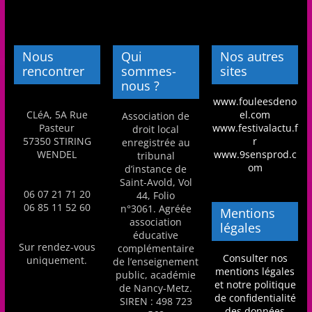
Nous
Qui
Nos autres
rencontrer
sommes-
sites
nous ?
www.fouleesdeno
CLéA, 5A Rue
el.com
Association de
Pasteur
www.festivalactu.f
droit local
57350 STIRING
r
enregistrée au
WENDEL
www.9sensprod.c
tribunal
om
d’instance de
Saint-Avold, Vol
06 07 21 71 20
44, Folio
06 85 11 52 60
n°3061. Agréée
Mentions
association
légales
éducative
Sur rendez-vous
complémentaire
Consulter nos
uniquement.
de l’enseignement
mentions légales
public, académie
et notre politique
de Nancy-Metz.
de confidentialité
SIREN : 498 723
des données