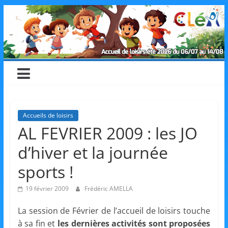
Skip
CLéA
to
content
–
Collectif
pour
Accueils de loisirs
AL FEVRIER 2009 : les JO
les
d’hiver et la journée
Loisirs,
sports !
19 février 2009
Frédéric AMELLA
l'éducation
La session de Février de l’accueil de loisirs touche
à sa fin et
les dernières activités sont proposées