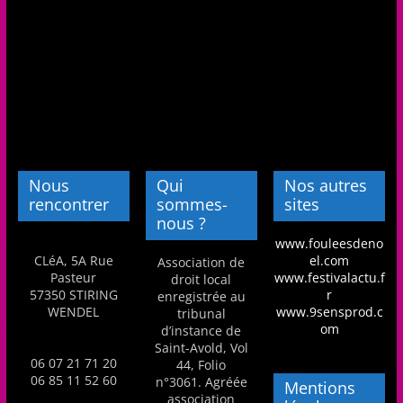
Nous
Qui
Nos autres
rencontrer
sommes-
sites
nous ?
www.fouleesdeno
CLéA, 5A Rue
el.com
Association de
Pasteur
www.festivalactu.f
droit local
57350 STIRING
r
enregistrée au
WENDEL
www.9sensprod.c
tribunal
om
d’instance de
Saint-Avold, Vol
06 07 21 71 20
44, Folio
06 85 11 52 60
n°3061. Agréée
Mentions
association