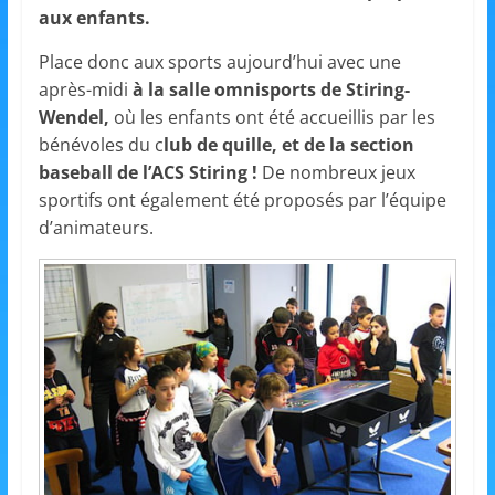
et
aux enfants.
l'Animation
Place donc aux sports aujourd’hui avec une
après-midi
à la salle omnisports de Stiring-
Wendel,
où les enfants ont été accueillis par les
–
bénévoles du c
lub de quille, et de la section
baseball de l’ACS Stiring !
De nombreux jeux
Stiring-
sportifs ont également été proposés par l’équipe
d’animateurs.
Wendel
L
o
i
s
i
r