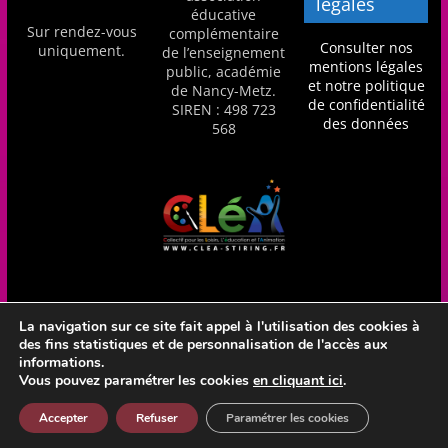
légales
éducative
Sur rendez-vous
complémentaire
Consulter nos
uniquement.
de l’enseignement
mentions légales
public, académie
et notre politique
de Nancy-Metz.
de confidentialité
SIREN : 498 723
des données
568
La navigation sur ce site fait appel à l'utilisation des cookies à
des fins statistiques et de personnalisation de l'accès aux
Réalisation Frédéric Amella - CLéA Stiring-Wendel - Hébergé
informations.
en France par OVH
Vous pouvez paramétrer les cookies
en cliquant ici
.
Accepter
Refuser
Paramétrer les cookies