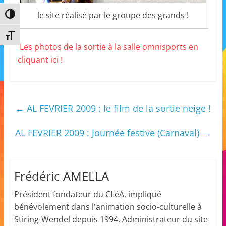
m
le site réalisé par le groupe des grands !
Passer en contraste élevé
a
Changer la taille de la police
t
Les photos de la sortie à la salle omnisports en
i
cliquant ici !
o
n
à
←
AL FEVRIER 2009 : le film de la sortie neige !
p
a
AL FEVRIER 2009 : Journée festive (Carnaval)
→
r
t
i
Frédéric AMELLA
r
d
Président fondateur du CLéA, impliqué
bénévolement dans l'animation socio-culturelle à
e
Stiring-Wendel depuis 1994. Administrateur du site
3