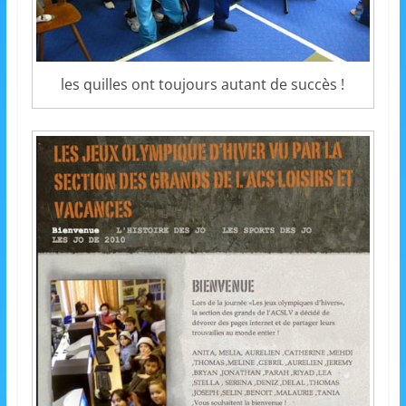
s
,
é
les quilles ont toujours autant de succès !
d
u
c
a
t
i
o
n
e
t
A
n
i