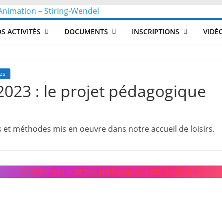
CLéA
S ACTIVITÉS
DOCUMENTS
INSCRIPTIONS
VIDÉ
–
Collectif
es
 2023 : le projet pédagogique
pour
 et méthodes mis en oeuvre dans notre accueil de loisirs.
les
Loisirs,
Téléchargez le projet pédagogique en cliquant ici
l'éducation