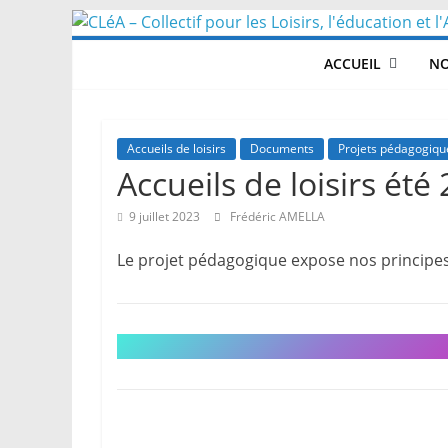
Skip
to
ACCUEIL
NO
content
Accueils de loisirs
Documents
Projets pédagogiqu
Accueils de loisirs été
9 juillet 2023
Frédéric AMELLA
Le projet pédagogique expose nos principes