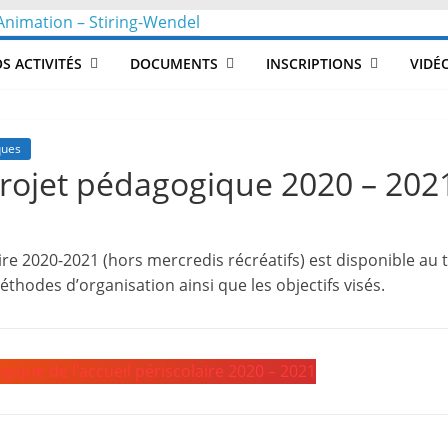
CLéA
S ACTIVITÉS
DOCUMENTS
INSCRIPTIONS
VIDÉ
–
Collectif
ques
 projet pédagogique 2020 – 202
pour
ire 2020-2021 (hors mercredis récréatifs) est disponible au
les
méthodes d’organisation ainsi que les objectifs visés.
Loisirs,
gique de l’accueil périscolaire 2020 – 2021
l'éducation