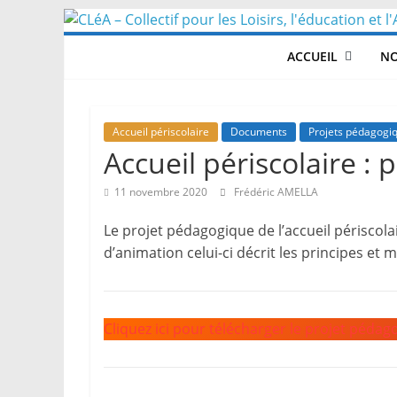
Skip
to
ACCUEIL
NO
content
Accueil périscolaire
Documents
Projets pédagogi
Accueil périscolaire :
11 novembre 2020
Frédéric AMELLA
Le projet pédagogique de l’accueil périscola
d’animation celui-ci décrit les principes et 
Cliquez ici pour télécharger le projet pédago