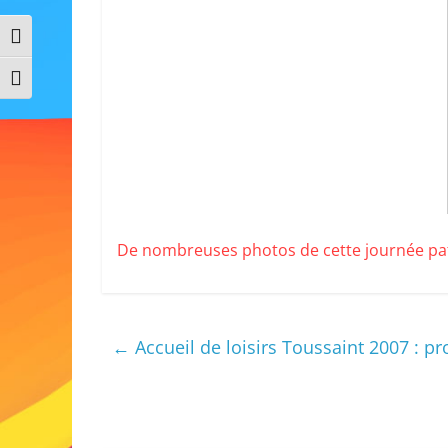
Passer en contraste élevé
Changer la taille de la police
De nombreuses photos de cette journée patr
←
Accueil de loisirs Toussaint 2007 : p