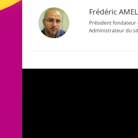
Frédéric AME
Président fondateur 
Administrateur du site