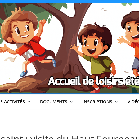
CLéA
–
Collectif
pour
les
Loisirs,
S ACTIVITÉS
DOCUMENTS
INSCRIPTIONS
VIDÉ
l'éducation
ssaint : visite du Haut Fourne