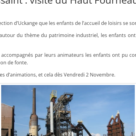
et
l'Animation
ction d’Uckange que les enfants de l’accueil de loisirs se so
–
utour du thème du patrimoine industriel, les enfants ont a
Stiring-
 et accompagnés par leurs animateurs les enfants ont pu 
ion de fonte.
Wendel
ées d’animations, et cela dès Vendredi 2 Novembre.
L
o
i
s
i
r