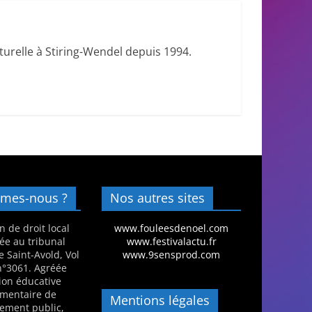
urelle à Stiring-Wendel depuis 1994.
mes-nous ?
Nos autres sites
n de droit local
www.fouleesdenoel.com
ée au tribunal
www.festivalactu.fr
e Saint-Avold, Vol
www.9sensprod.com
 n°3061. Agréée
ion éducative
mentaire de
Mentions légales
nement public,