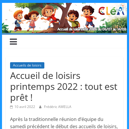
Skip
CLéA
to
content
–
Collectif
pour
Accueils de loisirs
Accueil de loisirs
les
printemps 2022 : tout est
Loisirs,
prêt !
10 avril 2022
Frédéric AMELLA
l'éducation
Après la traditionnelle réunion d’équipe du
samedi précédent le début des accueils de loisirs,