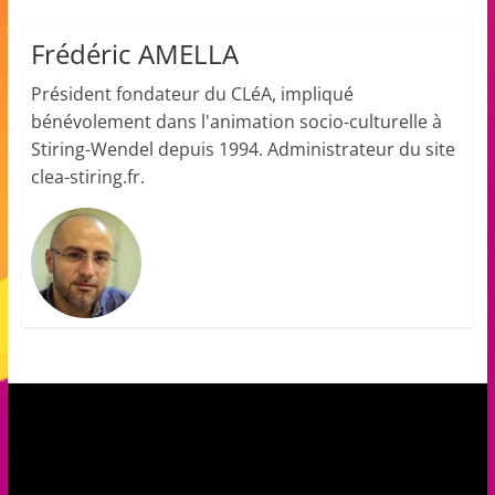
a
Frédéric AMELLA
n
s
Président fondateur du CLéA, impliqué
a
bénévolement dans l'animation socio-culturelle à
v
Stiring-Wendel depuis 1994. Administrateur du site
e
clea-stiring.fr.
c
l
e
C
L
é
A
!