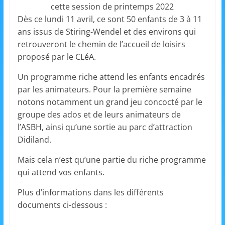
cette session de printemps 2022
s
Dès ce lundi 11 avril, ce sont 50 enfants de 3 à 11
,
ans issus de Stiring-Wendel et des environs qui
é
retrouveront le chemin de l’accueil de loisirs
d
proposé par le CLéA.
u
Un programme riche attend les enfants encadrés
c
par les animateurs. Pour la première semaine
a
notons notamment un grand jeu concocté par le
t
groupe des ados et de leurs animateurs de
i
l’ASBH, ainsi qu’une sortie au parc d’attraction
o
Didiland.
n
Mais cela n’est qu’une partie du riche programme
e
qui attend vos enfants.
t
Plus d’informations dans les différents
A
documents ci-dessous :
n
i