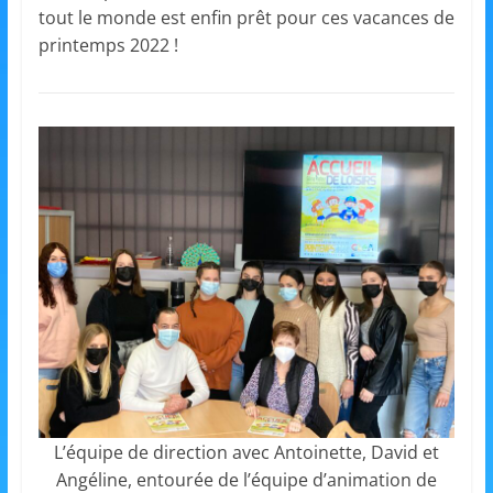
et
tout le monde est enfin prêt pour ces vacances de
printemps 2022 !
l'Animation
–
Stiring-
Wendel
L
o
i
s
L’équipe de direction avec Antoinette, David et
i
Angéline, entourée de l’équipe d’animation de
r