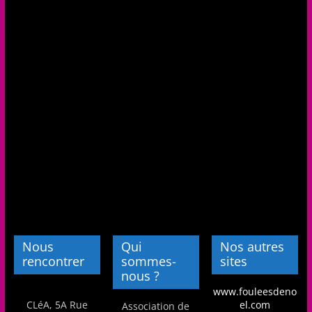
Nous
Qui
Nos autres
rencontrer
sommes-
sites
nous ?
www.fouleesdeno
CLéA, 5A Rue
el.com
Association de