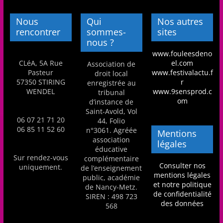
Nous
Qui
Nos autres
rencontrer
sommes-
sites
nous ?
www.fouleesdeno
CLéA, 5A Rue
el.com
Association de
Pasteur
www.festivalactu.f
droit local
57350 STIRING
r
enregistrée au
WENDEL
www.9sensprod.c
tribunal
om
d’instance de
Saint-Avold, Vol
06 07 21 71 20
44, Folio
06 85 11 52 60
n°3061. Agréée
Mentions
association
légales
éducative
Sur rendez-vous
complémentaire
Consulter nos
uniquement.
de l’enseignement
mentions légales
public, académie
et notre politique
de Nancy-Metz.
de confidentialité
SIREN : 498 723
des données
568