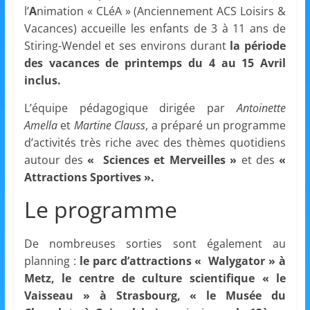
et
l’
A
nimation « CLéA » (Anciennement ACS Loisirs &
Vacances) accueille les enfants de 3 à 11 ans de
l'Animation
Stiring-Wendel et ses environs durant
la période
des vacances de printemps du 4 au 15 Avril
–
inclus.
L’équipe pédagogique dirigée par
Antoinette
Stiring-
Amella
et
Martine Clauss
, a préparé un programme
d’activités très riche avec des thèmes quotidiens
autour des
« Sciences et Merveilles »
et des
«
Wendel
Attractions Sportives ».
Le programme
L
o
De nombreuses sorties sont également au
i
planning :
le parc d’attractions « Walygator » à
s
Metz,
le
centre de culture scientifique
« le
i
Vaisseau » à Strasbourg
, « le Musée du
r