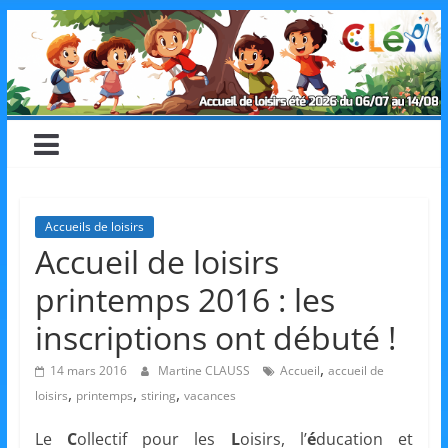
Skip
CLéA
to
content
–
Collectif
pour
Accueils de loisirs
Accueil de loisirs
les
printemps 2016 : les
Loisirs,
inscriptions ont débuté !
,
14 mars 2016
Martine CLAUSS
Accueil
accueil de
l'éducation
,
,
,
loisirs
printemps
stiring
vacances
Le
C
ollectif pour les
L
oisirs, l’
é
ducation et