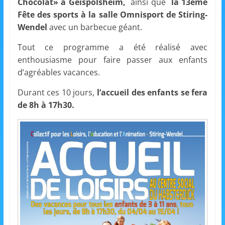
Chocolat» à Geispolsheim,
ainsi que
la 13ème
s
Fête des sports à la salle Omnisport de Stiring-
,
Wendel
avec un barbecue géant.
é
Tout ce programme a été réalisé avec
d
enthousiasme pour faire passer aux enfants
u
d’agréables vacances.
c
Durant ces 10 jours,
l’accueil des enfants se fera
a
de 8h à 17h30.
t
i
o
n
e
t
A
n
i