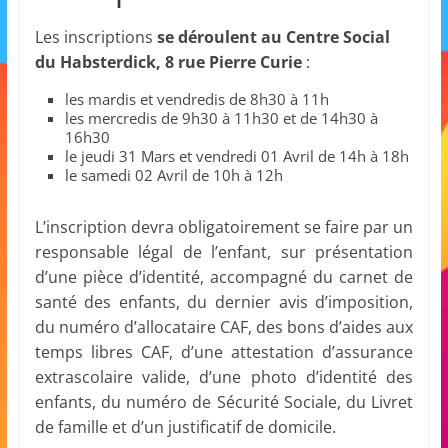
a
Les inscriptions
se déroulent au Centre Social
n
du Habsterdick, 8 rue Pierre Curie
:
s
les mardis et vendredis de 8h30 à 11h
a
les mercredis de 9h30 à 11h30 et de 14h30 à
v
16h30
le jeudi 31 Mars et vendredi 01 Avril de 14h à 18h
e
le samedi 02 Avril de 10h à 12h
c
l
L’inscription devra obligatoirement se faire par un
e
responsable légal de l’enfant, sur présentation
C
d’une pièce d’identité, accompagné du carnet de
L
santé des enfants, du dernier avis d’imposition,
du numéro d’allocataire CAF, des bons d’aides aux
é
temps libres CAF, d’une attestation d’assurance
A
extrascolaire valide, d’une photo d’identité des
!
enfants, du numéro de Sécurité Sociale, du Livret
de famille et d’un justificatif de domicile.