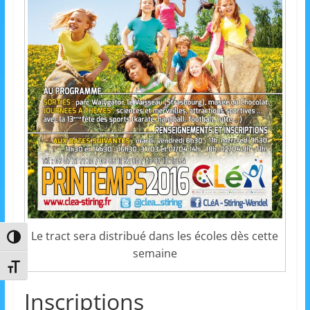
m
a
t
i
o
n
à
p
a
r
t
i
Le tract sera distribué dans les écoles dès cette
Passer en contraste élevé
r
semaine
d
Changer la taille de la police
e
Inscriptions
3