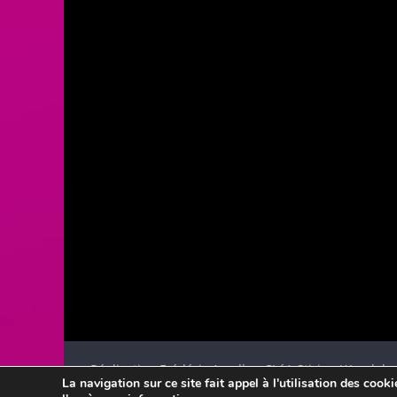
Réalisation Frédéric Amella - CLéA Stiring-Wendel
La navigation sur ce site fait appel à l'utilisation des cook