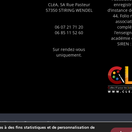
CLéA, 5A Rue Pasteur
enregistr
57350 STIRING WENDEL
d’instance d
44, Folio
associat
06 07 21 71 20
complé
06 85 11 52 60
l’enseig
académie 
SIREN :
Sur rendez-vous
uniquement.
 - Hébergé en France par OVH
ies à des fins statistiques et de personnalisation de