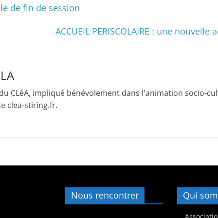
le de fin de session
a
n
ACCUEIL PERISCOLAIRE : une nouvelle act
s
a
v
LLA
e
c
du CLéA, impliqué bénévolement dans l'animation socio-cult
l
 clea-stiring.fr.
e
C
L
é
A
!
Nous rencontrer
Qui som
Associatio