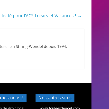
ivité pour l’ACS Loisirs et Vacances !
→
urelle à Stiring-Wendel depuis 1994.
mes-nous ?
Nos autres sites
n de droit local
www.fouleesdenoel.com