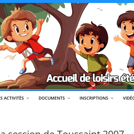
CLéA
–
Collectif
pour
les
Loisirs,
S ACTIVITÉS
DOCUMENTS
INSCRIPTIONS
VIDÉ
l'éducation
la session de Toussaint 2007