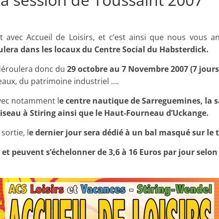
et
l'Animation
t avec Accueil de Loisirs, et c’est ainsi que nous vous
oulera dans les locaux du Centre Social du Habsterdick.
–
e déroulera donc du
29 octobre au 7 Novembre 2007 (7 jours
aux, du patrimoine industriel ….
Stiring-
vec notamment l
e centre nautique de Sarreguemines, la s
l’oiseau à Stiring ainsi que le Haut-Fourneau d’Uckange.
Wendel
sortie, l
e dernier jour sera dédié à un bal masqué sur le
L
s et peuvent s’échelonner de 3,6 à 16 Euros par jour selon
o
i
s
i
r