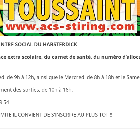
m
a
t
i
o
ENTRE SOCIAL DU HABSTERDICK
n
e extra scolaire, du carnet de santé, du numéro d’alloca
à
p
a
edi de 9h à 12h, ainsi que le Mercredi de 8h à 18h et le Same
r
oment des sorties, de 10h à 16h.
t
9 54
i
r
ITE IL CONVIENT DE S’INSCRIRE AU PLUS TOT !!
d
e
3