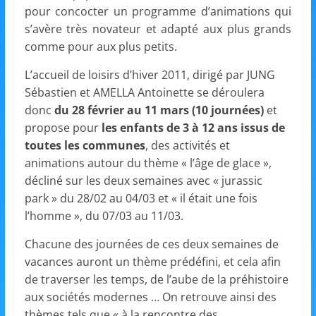
et
pour concocter un programme d’animations qui
s’avère très novateur et adapté aux plus grands
l'Animation
comme pour aux plus petits.
L’accueil de loisirs d’hiver 2011, dirigé par JUNG
–
Sébastien et AMELLA Antoinette se déroulera
donc
du 28 février au 11 mars (10 journées)
et
Stiring-
propose pour
les enfants de 3 à 12 ans issus de
toutes les communes
, des activités et
animations autour du thème « l’âge de glace »,
Wendel
décliné sur les deux semaines avec « jurassic
park » du 28/02 au 04/03 et « il était une fois
L
l’homme », du 07/03 au 11/03.
o
Chacune des journées de ces deux semaines de
i
vacances auront un thème prédéfini, et cela afin
s
de traverser les temps, de l’aube de la préhistoire
i
aux sociétés modernes … On retrouve ainsi des
r
thèmes tels que « à la rencontre des