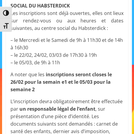
SOCIAL DU HABSTERDICK
a
Les inscriptions sont déjà ouvertes, elles ont lieux
n
Passer en contraste élevé
sur rendez-vous ou aux heures et dates
s
Changer la taille de la police
suivantes, au centre social du Habsterdick :
a
v
– le Mercredi et le Samedi de 9h à 11h30 et de 14h
à 16h30
e
– le 22/02, 24/02, 03/03 de 17h30 à 19h
c
– le 05/03, de 9h à 11h
l
e
A noter que les
inscriptions seront closes le
C
26/02 pour la semain e1 et le 05/03 pour la
semaine 2
L
é
L’inscription devra obligatoirement être effectuée
A
par
un responsable légal de l’enfant
, sur
!
présentation d’une pièce d’identité. Les
documents suivants sont demandés : carnet de
santé des enfants, dernier avis d’imposition,