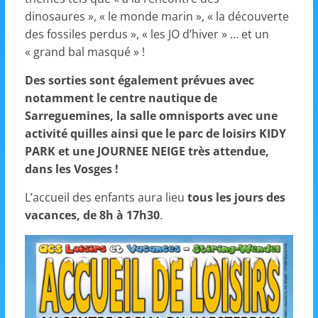
s
dinosaures », « le monde marin », « la découverte
,
des fossiles perdus », « les JO d’hiver » … et un
« grand bal masqué » !
é
d
Des sorties sont également prévues avec
u
notamment le centre nautique de
c
Sarreguemines, la salle omnisports avec une
a
activité quilles ainsi que le parc de loisirs KIDY
PARK et une JOURNEE NEIGE très attendue,
t
dans les Vosges !
i
o
L’accueil des enfants aura lieu
tous les jours des
n
vacances, de 8h à 17h30
.
e
t
A
n
i