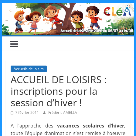
Skip
CLéA
to
content
–
Collectif
pour
Accueils de loisirs
ACCUEIL DE LOISIRS :
les
inscriptions pour la
Loisirs,
session d’hiver !
7 février 2011
Frédéric AMELLA
l'éducation
A l’approche des
vacances scolaires d’hiver
,
toute l’équipe d’animation s’est remise à l’oeuvre