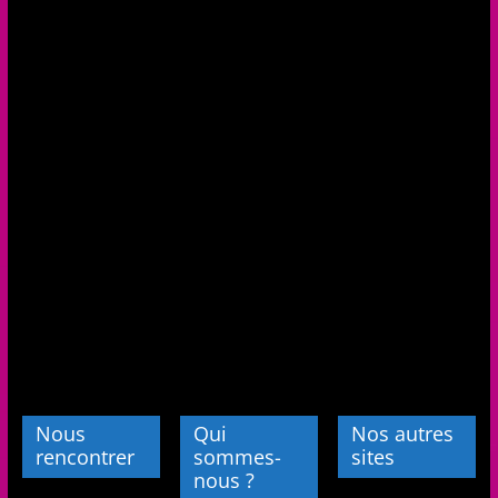
Nous
Qui
Nos autres
rencontrer
sommes-
sites
nous ?