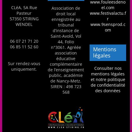
www.fouleesdeno
CLéA, 5A Rue
el.com
Association de
Pasteur
www.festivalactu.f
droit local
57350 STIRING
r
enregistrée au
WENDEL
www.9sensprod.c
tribunal
om
d’instance de
Saint-Avold, Vol
06 07 21 71 20
44, Folio
06 85 11 52 60
n°3061. Agréée
Mentions
association
légales
éducative
Sur rendez-vous
complémentaire
Consulter nos
uniquement.
de l’enseignement
mentions légales
public, académie
et notre politique
de Nancy-Metz.
de confidentialité
SIREN : 498 723
des données
568