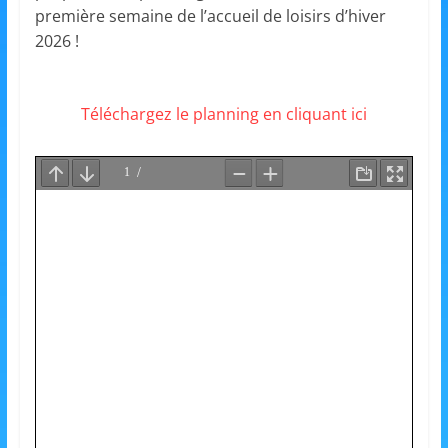
et
première semaine de l’accueil de loisirs d’hiver
2026 !
l'Animation
Téléchargez le planning en cliquant ici
–
Stiring-
Wendel
L
o
i
s
i
r