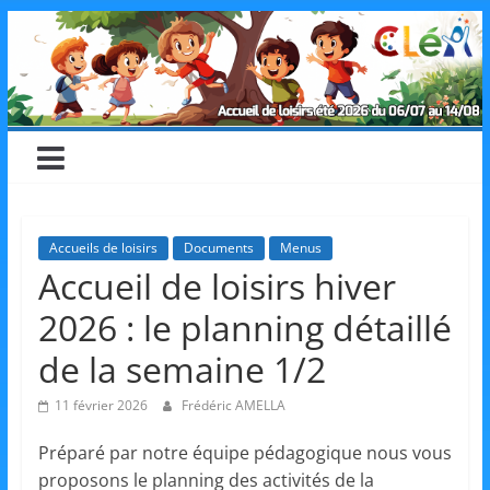
Skip
CLéA
to
content
–
Collectif
pour
Accueils de loisirs
Documents
Menus
Accueil de loisirs hiver
les
2026 : le planning détaillé
Loisirs,
de la semaine 1/2
11 février 2026
Frédéric AMELLA
l'éducation
Préparé par notre équipe pédagogique nous vous
proposons le planning des activités de la