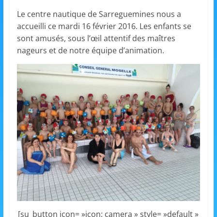
et
Le centre nautique de Sarreguemines nous a
accueilli ce mardi 16 février 2016. Les enfants se
l'Animation
sont amusés, sous l’œil attentif des maîtres
nageurs et de notre équipe d’animation.
–
Stiring-
Wendel
L
o
i
s
i
r
[su_button icon= »icon: camera » style= »default »