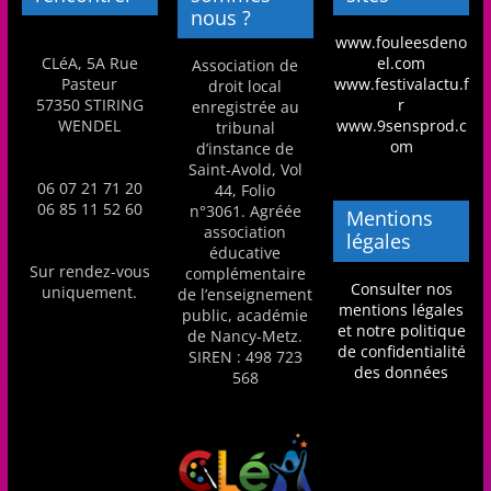
nous ?
a
www.fouleesdeno
n
CLéA, 5A Rue
el.com
Association de
s
Pasteur
www.festivalactu.f
droit local
57350 STIRING
r
enregistrée au
a
WENDEL
www.9sensprod.c
tribunal
v
om
d’instance de
Saint-Avold, Vol
e
06 07 21 71 20
44, Folio
c
06 85 11 52 60
n°3061. Agréée
Mentions
association
l
légales
éducative
e
Sur rendez-vous
complémentaire
Consulter nos
uniquement.
de l’enseignement
C
mentions légales
public, académie
L
et notre politique
de Nancy-Metz.
de confidentialité
é
SIREN : 498 723
des données
568
A
!