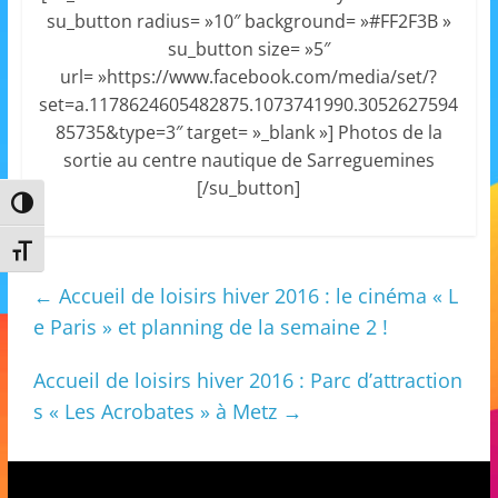
s
su_button radius= »10″ background= »#FF2F3B »
su_button size= »5″
,
url= »https://www.facebook.com/media/set/?
é
set=a.1178624605482875.1073741990.3052627594
d
85735&type=3″ target= »_blank »] Photos de la
u
sortie au centre nautique de Sarreguemines
c
[/su_button]
a
Passer en contraste élevé
t
Changer la taille de la police
i
←
Accueil de loisirs hiver 2016 : le cinéma « L
o
e Paris » et planning de la semaine 2 !
n
e
Accueil de loisirs hiver 2016 : Parc d’attraction
t
s « Les Acrobates » à Metz
→
A
n
i