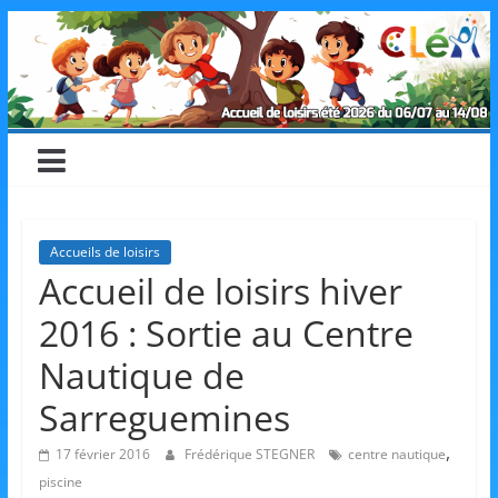
Skip
CLéA
to
content
–
Collectif
pour
Accueils de loisirs
Accueil de loisirs hiver
les
2016 : Sortie au Centre
Loisirs,
Nautique de
Sarreguemines
l'éducation
,
17 février 2016
Frédérique STEGNER
centre nautique
piscine