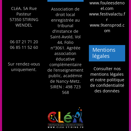
www.fouleesdeno
a
CLéA, 5A Rue
el.com
Association de
n
Pasteur
www.festivalactu.f
droit local
57350 STIRING
r
enregistrée au
s
WENDEL
www.9sensprod.c
tribunal
a
om
d’instance de
Saint-Avold, Vol
v
06 07 21 71 20
44, Folio
e
06 85 11 52 60
n°3061. Agréée
Mentions
association
c
légales
éducative
l
Sur rendez-vous
complémentaire
Consulter nos
uniquement.
de l’enseignement
e
mentions légales
public, académie
C
et notre politique
de Nancy-Metz.
de confidentialité
SIREN : 498 723
L
des données
568
é
A
!