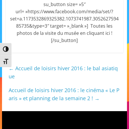
su_button size= »5″
s
url= »https://www.facebook.com/media/set/?
,
set=a.1173532869325382.1073741987.3052627594
é
85735&type=3″ target= »_blank »] Toutes les
d
photos de la visite du musée en cliquant ici !
u
[/su_button]
c
Passer en contraste élevé
a
t
Changer la taille de la police
←
Accueil de loisirs hiver 2016 : le bal asiatiq
i
ue
o
n
Accueil de loisirs hiver 2016 : le cinéma « Le P
e
aris » et planning de la semaine 2 !
→
t
A
n
i