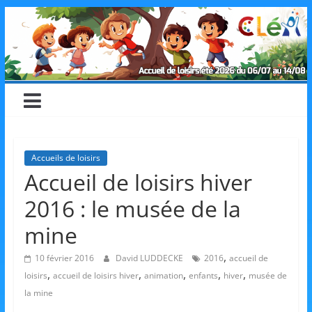
Skip
CLéA
to
content
–
Collectif
pour
Accueils de loisirs
Accueil de loisirs hiver
les
2016 : le musée de la
Loisirs,
mine
,
10 février 2016
David LUDDECKE
2016
accueil de
l'éducation
,
,
,
,
,
loisirs
accueil de loisirs hiver
animation
enfants
hiver
musée de
la mine