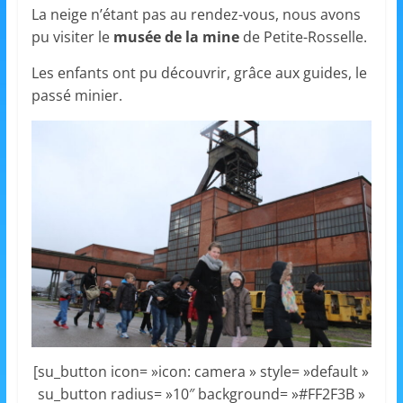
et
La neige n’étant pas au rendez-vous, nous avons
pu visiter le
musée de la mine
de Petite-Rosselle.
l'Animation
Les enfants ont pu découvrir, grâce aux guides, le
passé minier.
–
Stiring-
Wendel
L
o
i
s
i
[su_button icon= »icon: camera » style= »default »
su_button radius= »10″ background= »#FF2F3B »
r