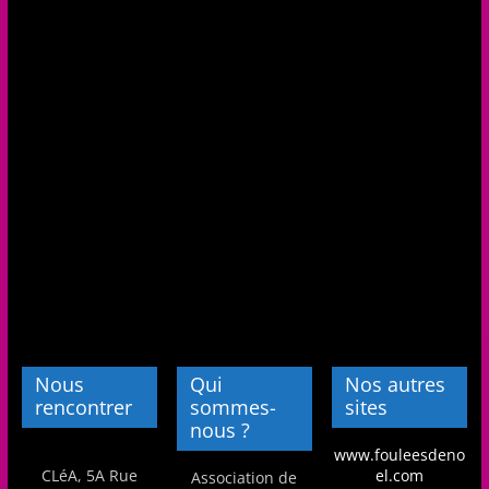
Nous
Qui
Nos autres
rencontrer
sommes-
sites
nous ?
www.fouleesdeno
CLéA, 5A Rue
el.com
Association de