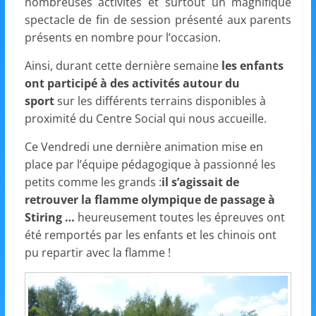
et
nombreuses activités et surtout un magnifique
spectacle de fin de session présenté aux parents
présents en nombre pour l’occasion.
l'Animation
Ainsi, durant cette dernière semaine
les enfants
–
ont participé à des activités autour du
sport
sur les différents terrains disponibles à
proximité du Centre Social qui nous accueille.
Stiring-
Ce Vendredi une dernière animation mise en
place par l’équipe pédagogique à passionné les
Wendel
petits comme les grands :
il s’agissait de
retrouver la flamme olympique de passage à
L
Stiring …
heureusement toutes les épreuves ont
o
été remportés par les enfants et les chinois ont
i
pu repartir avec la flamme !
s
i
r