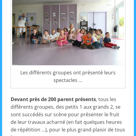
m
a
t
i
o
n
à
p
Les différents groupes ont présenté leurs
a
spectacles …
r
t
i
Devant près de 200 parent présents
, tous les
différents groupes, des petits 1 aux grands 2, se
r
sont succédés sur scène pour présenter le fruit
d
de leur travaux acharné (en fait quelques heures
e
de répétition …), pour le plus grand plaisir de tous
3