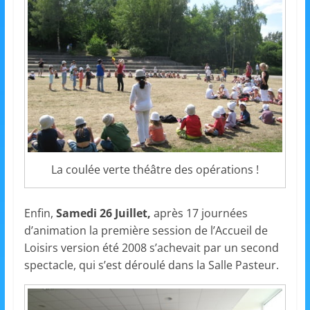
s
,
é
d
u
c
a
t
i
La coulée verte théâtre des opérations !
o
n
Enfin,
Samedi 26 Juillet,
après 17 journées
e
d’animation la première session de l’Accueil de
t
Loisirs version été 2008 s’achevait par un second
A
spectacle, qui s’est déroulé dans la Salle Pasteur.
n
i