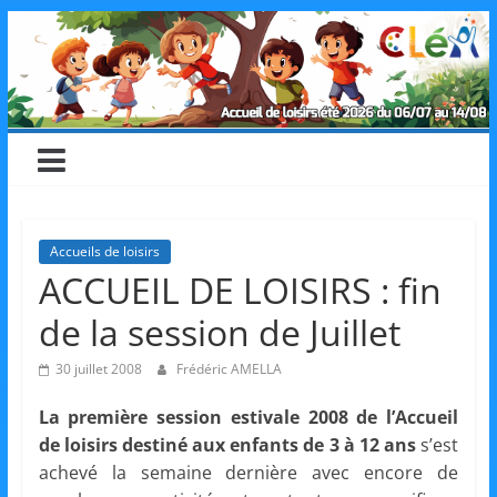
Skip
CLéA
to
content
–
Collectif
pour
Accueils de loisirs
ACCUEIL DE LOISIRS : fin
les
de la session de Juillet
Loisirs,
30 juillet 2008
Frédéric AMELLA
La première session estivale 2008 de l’Accueil
l'éducation
de loisirs destiné aux enfants de 3 à 12 ans
s’est
achevé la semaine dernière avec encore de