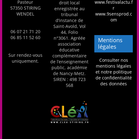
Pasteur
www.festivalactu.f
droit local
57350 STIRING
r
enregistrée au
WENDEL
www.9sensprod.c
tribunal
om
d’instance de
Saint-Avold, Vol
06 07 21 71 20
44, Folio
06 85 11 52 60
n°3061. Agréée
Mentions
association
légales
éducative
Sur rendez-vous
complémentaire
Consulter nos
uniquement.
de l’enseignement
mentions légales
public, académie
et notre politique
de Nancy-Metz.
de confidentialité
SIREN : 498 723
des données
568