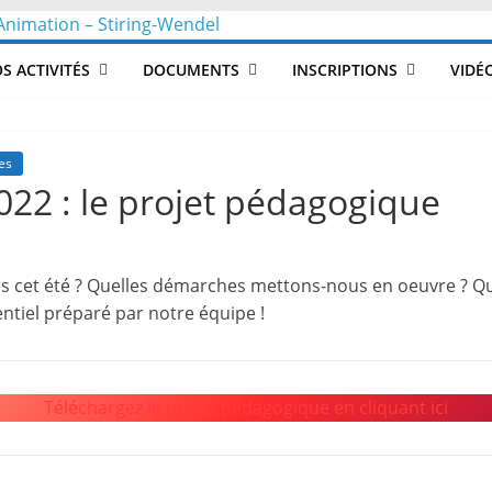
CLéA
S ACTIVITÉS
DOCUMENTS
INSCRIPTIONS
VIDÉ
–
Collectif
es
2022 : le projet pédagogique
pour
rs cet été ? Quelles démarches mettons-nous en oeuvre ? Qu
les
tiel préparé par notre équipe !
Loisirs,
Téléchargez le projet pédagogique en cliquant ici
l'éducation