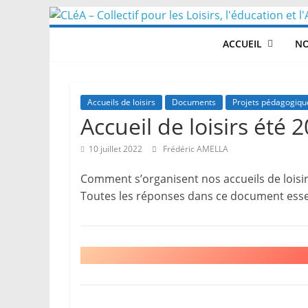
Skip
to
ACCUEIL
NO
content
Accueils de loisirs
Documents
Projets pédagogiqu
Accueil de loisirs été 
10 juillet 2022
Frédéric AMELLA
Comment s’organisent nos accueils de loisi
Toutes les réponses dans ce document essen