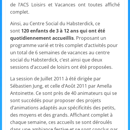
et
de l’ACS Loisirs et Vacances ont toutes affiché
complet.
l'Animation
Ainsi, au Centre Social du Habsterdick, ce
sont
120 enfants de 3 à 12 ans qui ont été
–
quotidiennement accueillis
. Proposant un
programme varié et très complet d’activités pour
Stiring-
un total de 6 semaines de vacances au centre
social du Habsterdick, c’est ainsi que deux
sessions d’accueil de loisirs ont été proposées.
Wendel
La session de Juillet 2011 à été dirigée par
Sébastien Jung, et celle d’Août 2011 par Amella
L
Antoinette. Ce sont près de 40 animateurs qui se
o
sont succédés pour proposer des projets
i
d’animations adaptés aux spécificités des petits,
s
des moyens et des grands. Affichant complet à
i
chaque semaine, ces accueils se sont déroulés
r
dans une ambiance festive et se sont conclus par