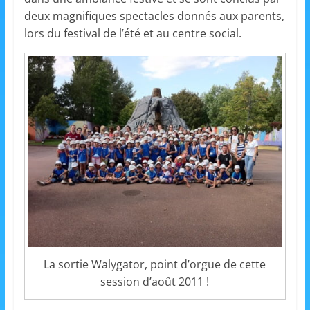
s
deux magnifiques spectacles donnés aux parents,
,
lors du festival de l’été et au centre social.
é
d
u
c
a
t
i
o
n
e
t
La sortie Walygator, point d’orgue de cette
A
session d’août 2011 !
n
i