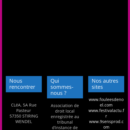
Nous
Qui
Nos autres
rencontrer
sommes-
sites
nous ?
www.fouleesdeno
CLéA, 5A Rue
el.com
Association de
Pasteur
www.festivalactu.f
droit local
57350 STIRING
r
enregistrée au
WENDEL
www.9sensprod.c
tribunal
om
d’instance de