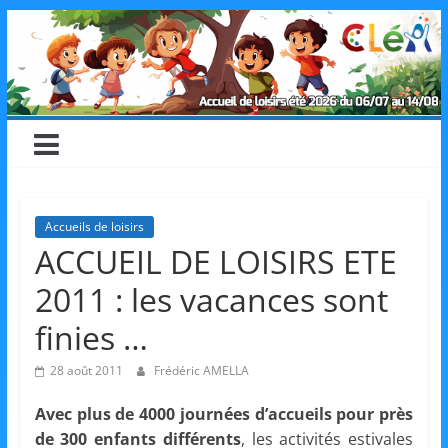
Skip
CLéA
to
content
–
Collectif
pour
Accueils de loisirs
ACCUEIL DE LOISIRS ETE
les
2011 : les vacances sont
Loisirs,
finies …
28 août 2011
Frédéric AMELLA
l'éducation
Avec plus de 4000 journées d’accueils pour près
de 300 enfants différents
, les activités estivales