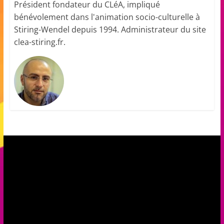
Président fondateur du CLéA, impliqué
a
bénévolement dans l'animation socio-culturelle à
n
Stiring-Wendel depuis 1994. Administrateur du site
s
clea-stiring.fr.
a
v
e
c
l
e
C
L
é
A
!