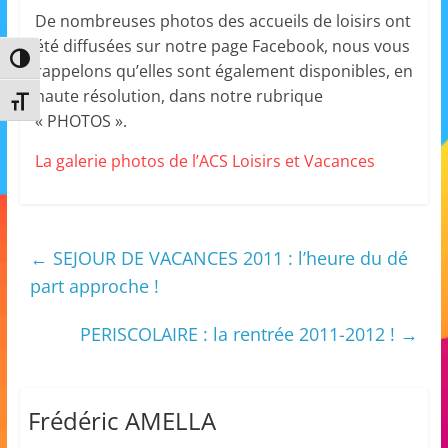
m
De nombreuses photos des accueils de loisirs ont
été diffusées sur notre page Facebook, nous vous
a
Passer en contraste élevé
rappelons qu’elles sont également disponibles, en
t
haute résolution, dans notre rubrique
i
Changer la taille de la police
« PHOTOS ».
o
n
La galerie photos de l’ACS Loisirs et Vacances
à
p
a
←
SEJOUR DE VACANCES 2011 : l’heure du dé
r
part approche !
t
i
PERISCOLAIRE : la rentrée 2011-2012 !
→
r
d
e
Frédéric AMELLA
3