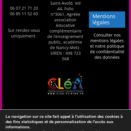
Saint-Avold, Vol
06 07 21 71 20
44, Folio
06 85 11 52 60
n°3061. Agréée
Mentions
association
légales
éducative
Sur rendez-vous
complémentaire
Consulter nos
uniquement.
de l’enseignement
mentions légales
public, académie
et notre politique
de Nancy-Metz.
de confidentialité
SIREN : 498 723
des données
568
La navigation sur ce site fait appel à l'utilisation des cookies à
des fins statistiques et de personnalisation de l'accès aux
Réalisation Frédéric Amella - CLéA Stiring-Wendel - Hébergé
informations.