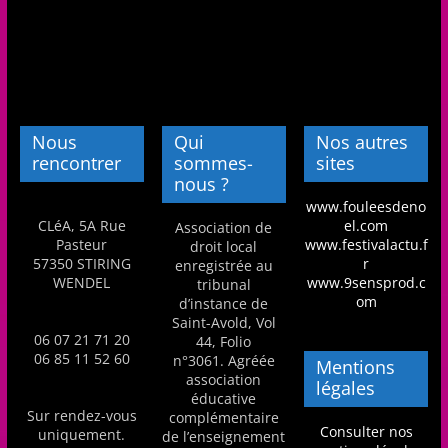
Nous
Qui
Nos autres
rencontrer
sommes-
sites
nous ?
www.fouleesdeno
CLéA, 5A Rue
el.com
Association de
Pasteur
www.festivalactu.f
droit local
57350 STIRING
r
enregistrée au
WENDEL
www.9sensprod.c
tribunal
om
d’instance de
Saint-Avold, Vol
06 07 21 71 20
44, Folio
06 85 11 52 60
n°3061. Agréée
Mentions
association
légales
éducative
Sur rendez-vous
complémentaire
Consulter nos
uniquement.
de l’enseignement