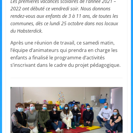
et
Les premières vacances scolaires de l’année 2021 –
2022 ont débuté ce vendredi soir. Nous donnons
rendez-vous aux enfants de 3 à 11 ans, de toutes les
l'Animation
communes, dès ce lundi 25 octobre dans nos locaux
du Habsterdick.
–
Après une réunion de travail, ce samedi matin,
l’équipe d’animateurs qui prendra en charge les
Stiring-
enfants a finalisé le programme d’activités
s’inscrivant dans le cadre du projet pédagogique.
Wendel
L
o
i
s
i
r