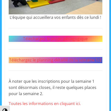
s
,
L’équipe qui accueillera vos enfants dès ce lundi !
é
d
u
Téléchargez le projet pédagogique
c
a
t
Téléchargez le planning détaillé de la semaine 1/2
i
o
n
e
À noter que les inscriptions pour la semaine 1
sont désormais closes, il reste quelques places
t
pour la semaine 2.
A
n
Toutes les informations en cliquant ici.
i