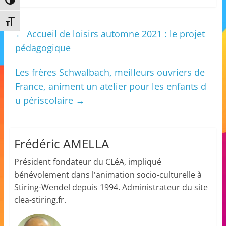
Passer en contraste élevé
m
Changer la taille de la police
a
←
Accueil de loisirs automne 2021 : le projet
t
pédagogique
i
o
Les frères Schwalbach, meilleurs ouvriers de
n
France, animent un atelier pour les enfants d
à
u périscolaire
→
p
a
r
Frédéric AMELLA
t
Président fondateur du CLéA, impliqué
i
bénévolement dans l'animation socio-culturelle à
r
Stiring-Wendel depuis 1994. Administrateur du site
d
clea-stiring.fr.
e
3