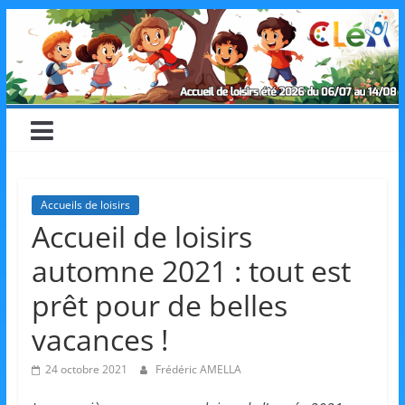
Skip
CLéA
to
content
–
Collectif
pour
Accueils de loisirs
Accueil de loisirs
les
automne 2021 : tout est
Loisirs,
prêt pour de belles
vacances !
l'éducation
24 octobre 2021
Frédéric AMELLA