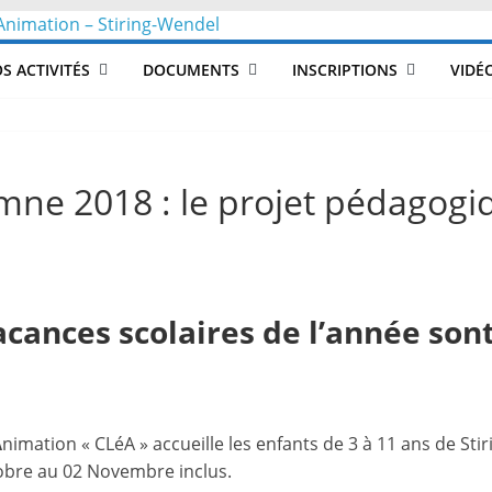
CLéA
S ACTIVITÉS
DOCUMENTS
INSCRIPTIONS
VIDÉ
–
Collectif
omne 2018 : le projet pédagogi
pour
les
acances scolaires
de l’année sont
Loisirs,
l'éducation
A
nimation « CLéA » accueille les enfants de 3 à 11 ans de Sti
obre au 02 Novembre inclus.