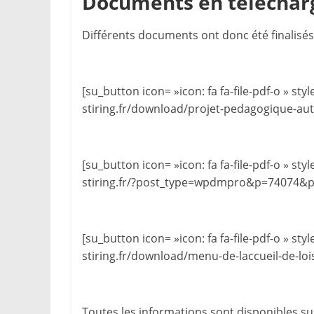
Documents en télécha
Différents documents ont donc été finalisés
[su_button icon= »icon: fa fa-file-pdf-o » s
stiring.fr/download/projet-pedagogique-aut
[su_button icon= »icon: fa fa-file-pdf-o » s
stiring.fr/?post_type=wpdmpro&p=74074&pre
[su_button icon= »icon: fa fa-file-pdf-o » s
stiring.fr/download/menu-de-laccueil-de-lo
Toutes les informations sont disponibles sur