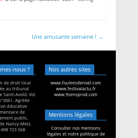
Une amusante semaine !
→
mes-nous ?
Nos autres sites
n de droit local
www.fouleesdenoel.com
ée au tribunal
www.festivalactu.fr
e Saint-Avold, Vol
www.9sensprod.com
 n°3061. Agréée
ion éducative
mentaire de
Mentions légales
nement public,
de Nancy-Metz.
Consulter nos mentions
 498 723 568
légales et notre politique de