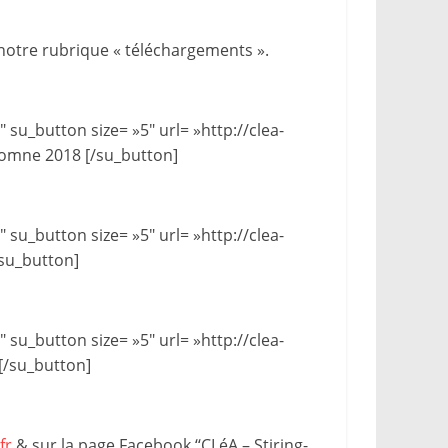
 notre rubrique « téléchargements ».
 su_button size= »5″ url= »http://clea-
tomne 2018 [/su_button]
 su_button size= »5″ url= »http://clea-
su_button]
 su_button size= »5″ url= »http://clea-
[/su_button]
fr
& sur la page Facebook ‘‘CLéA – Stiring-