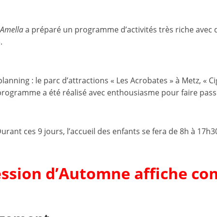
et
l'Animation
 Amella
a préparé un programme d’activités très riche avec 
.
–
nning : le parc d’attractions « Les Acrobates » à Metz, « Ci
Stiring-
 programme a été réalisé avec enthousiasme pour faire pass
Wendel
urant ces 9 jours, l’accueil des enfants se fera de 8h à 17h3
L
o
session d’Automne affiche com
i
s
i
r