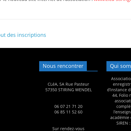
m
a
t
i
ut des inscriptions
o
n
à
p
Nous rencontrer
Qui som
a
Associatio
r
CLéA, 5A Rue Pasteur
enregistr
t
57350 STIRING WENDEL
d’instance d
i
44, Folio
associat
r
06 07 21 71 20
complé
d
06 85 11 52 60
l’enseig
académie 
e
SIREN :
3
Sur rendez-vous