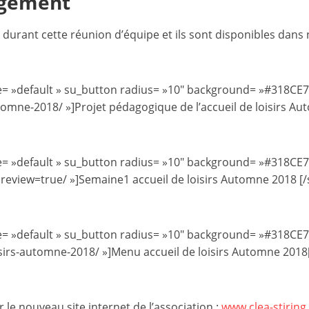
rgement
s
,
 durant cette réunion d’équipe et ils sont disponibles dans
é
d
tyle= »default » su_button radius= »10″ background= »#318CE7″
u
omne-2018/ »]Projet pédagogique de l’accueil de loisirs Au
c
a
t
tyle= »default » su_button radius= »10″ background= »#318CE7″
i
view=true/ »]Semaine1 accueil de loisirs Automne 2018 [/
o
n
e
tyle= »default » su_button radius= »10″ background= »#318CE7″
t
isirs-automne-2018/ »]Menu accueil de loisirs Automne 2018
A
n
i
 le nouveau site internet de l’association :
www.clea-stiring.