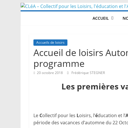
Skip
to
ACCUEIL
NO
content
Accueils de loisirs
Accueil de loisirs Aut
programme
20 octobre 2018
Frédérique STEGNER
Les premières v
Le
C
ollectif pour les
L
oisirs, l’
é
ducation et l’
période des vacances d’automne du 22 Oct