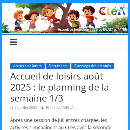
Skip
CLéA
to
content
–
Collectif
pour
Accueils de loisirs
Documents
Plannings des activités
Accueil de loisirs août
les
2025 : le planning de la
Loisirs,
semaine 1/3
25 juillet 2025
Frédéric AMELLA
l'éducation
Après une session de juillet très chargée, les
activités s’enchaînent au CLéA avec la seconde