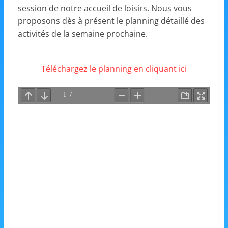
et
session de notre accueil de loisirs. Nous vous
proposons dès à présent le planning détaillé des
l'Animation
activités de la semaine prochaine.
–
Téléchargez le planning en cliquant ici
Stiring-
Wendel
L
o
i
s
i
r