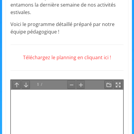
et
entamons la dernière semaine de nos activités
estivales.
l'Animation
Voici le programme détaillé préparé par notre
équipe pédagogique !
–
Stiring-
Téléchargez le planning en cliquant ici !
Wendel
L
o
i
s
i
r