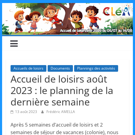
Skip
CLéA
to
content
–
Collectif
pour
Accueils de loisirs
Documents
Plannings des activités
Accueil de loisirs août
les
2023 : le planning de la
Loisirs,
dernière semaine
13 août 2023
Frédéric AMELLA
l'éducation
Après 5 semaines d’accueil de loisirs et 2
semaines de séjour de vacances (colonie), nous