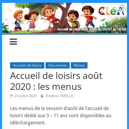
Skip
CLéA
to
content
–
Collectif
pour
Accueils de loisirs
Documents
Menus
Accueil de loisirs août
les
2020 : les menus
Loisirs,
24 juillet 2020
Frédéric AMELLA
Les menus de la session d’août de l’accueil de
l'éducation
loisirs dédié aux 3 – 11 ans sont disponibles au
téléchargement.