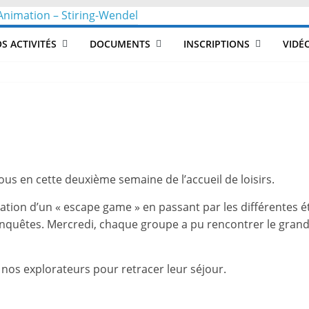
CLéA
S ACTIVITÉS
DOCUMENTS
INSCRIPTIONS
VIDÉ
–
Collectif
pour
us en cette deuxième semaine de l’accueil de loisirs.
les
réation d’un « escape game » en passant par les différentes 
Loisirs,
enquêtes. Mercredi, chaque groupe a pu rencontrer le gran
l'éducation
nos explorateurs pour retracer leur séjour.