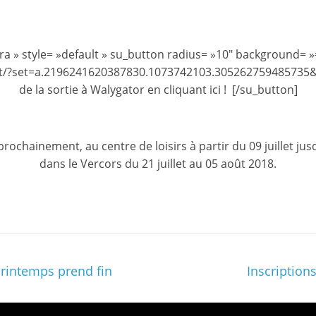
et
l'Animation
ra » style= »default » su_button radius= »10″ background= »
et/?set=a.2196241620387830.1073742103.305262759485735&
–
de la sortie à Walygator en cliquant ici ! [/su_button]
Stiring-
ochainement, au centre de loisirs à partir du 09 juillet jus
dans le Vercors du 21 juillet au 05 août 2018.
Wendel
L
o
i
rintemps prend fin
s
Inscription
i
r