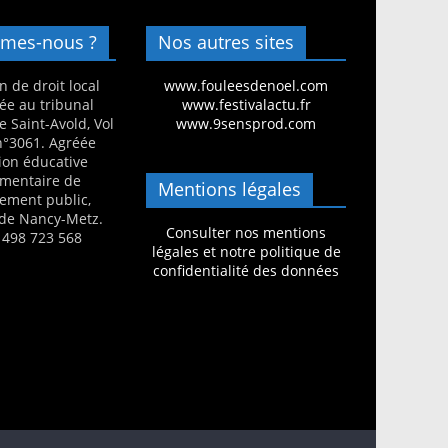
mes-nous ?
Nos autres sites
n de droit local
www.fouleesdenoel.com
ée au tribunal
www.festivalactu.fr
e Saint-Avold, Vol
www.9sensprod.com
 n°3061. Agréée
ion éducative
mentaire de
Mentions légales
nement public,
de Nancy-Metz.
Consulter nos mentions
 498 723 568
légales et notre politique de
confidentialité des données