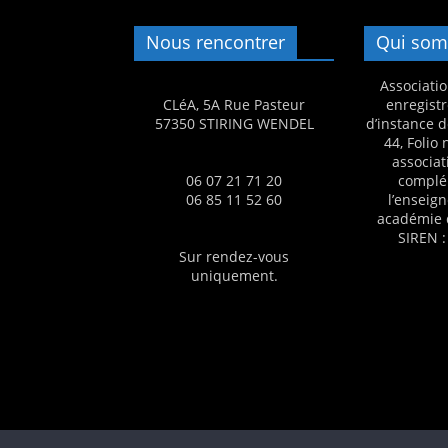
s
Nous rencontrer
Qui som
,
é
Associatio
d
CLéA, 5A Rue Pasteur
enregistr
57350 STIRING WENDEL
d’instance d
u
44, Folio
c
associat
06 07 21 71 20
complé
a
06 85 11 52 60
l’enseig
t
académie 
SIREN :
i
Sur rendez-vous
o
uniquement.
n
e
t
A
n
i