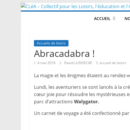
Skip
to
ACCUEIL
NO
content
Accueils de loisirs
Abracadabra !
4 mai 2018
David LUDDECKE
accueil de loisirs
La magie et les énigmes étaient au rendez-vo
Lundi, les aventuriers se sont lancés à la c
cœur joie pour résoudre les mystérieuses 
parc d’attractions
Walygator.
Un carnet de voyage a été confectionné par 