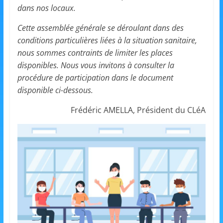
et
dans nos locaux.
l'Animation
Cette assemblée générale se déroulant dans des
conditions particulières liées à la situation sanitaire,
nous sommes contraints de limiter les places
–
disponibles. Nous vous invitons à consulter la
procédure de participation dans le document
Stiring-
disponible ci-dessous.
Frédéric AMELLA, Président du CLéA
Wendel
L
o
i
s
i
r