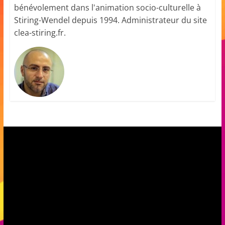
bénévolement dans l'animation socio-culturelle à
m
Stiring-Wendel depuis 1994. Administrateur du site
a
clea-stiring.fr.
t
i
o
n
à
p
a
r
t
i
r
d
e
3