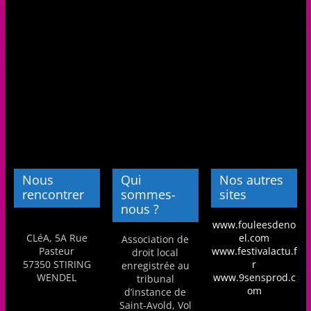
a
n
s
a
v
e
c
l
e
Nous
Qui
Nos autres
C
rencontrer
sommes-
sites
L
nous ?
www.fouleesdeno
é
CLéA, 5A Rue
el.com
Association de
A
Pasteur
www.festivalactu.f
droit local
57350 STIRING
r
!
enregistrée au
WENDEL
www.9sensprod.c
tribunal
om
d’instance de
Saint-Avold, Vol