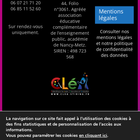
06 07 21 71 20
44, Folio
06 85 11 52 60
n°3061. Agréée
Mentions
association
légales
éducative
Sur rendez-vous
complémentaire
Consulter nos
uniquement.
de l’enseignement
mentions légales
public, académie
et notre politique
de Nancy-Metz.
de confidentialité
SIREN : 498 723
des données
568
La navigation sur ce site fait appel à l'utilisation des cookies à
des fins statistiques et de personnalisation de l'accès aux
Réalisation Frédéric Amella - CLéA Stiring-Wendel - Hébergé
informations.
en France par OVH
Vous pouvez paramétrer les cookies
en cliquant ici
.