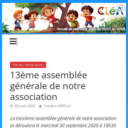
Skip
CLéA
to
content
–
Collectif
pour
Vie de l'association
13ème assemblée
les
générale de notre
Loisirs,
association
28 août 2020
Frédéric AMELLA
l'éducation
La treizième assemblée générale de notre association
se déroulera le mercredi 30 septembre 2020 à 18h30