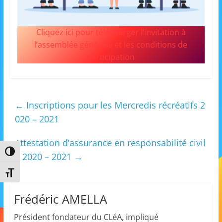
s
,
Cliquez ici pour télécharger l’invitation à
é
l’assemblée générale et les conditions de
d
participation
u
c
a
←
Inscriptions pour les Mercredis récréatifs 2
t
020 – 2021
i
o
Attestation d’assurance en responsabilité civil
n
Passer en contraste élevé
e 2020 – 2021
→
e
Changer la taille de la police
t
A
Frédéric AMELLA
n
Président fondateur du CLéA, impliqué
i