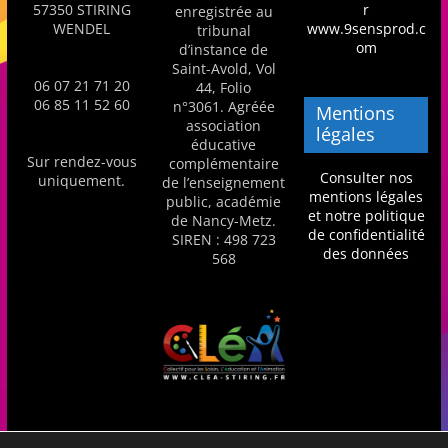
57350 STIRING
r
enregistrée au
s
WENDEL
www.9sensprod.c
tribunal
,
om
d’instance de
Saint-Avold, Vol
é
06 07 21 71 20
44, Folio
d
06 85 11 52 60
n°3061. Agréée
Mentions
association
u
légales
éducative
c
Sur rendez-vous
complémentaire
Consulter nos
uniquement.
de l’enseignement
a
mentions légales
public, académie
t
et notre politique
de Nancy-Metz.
de confidentialité
SIREN : 498 723
i
des données
568
o
n
e
t
A
n
i