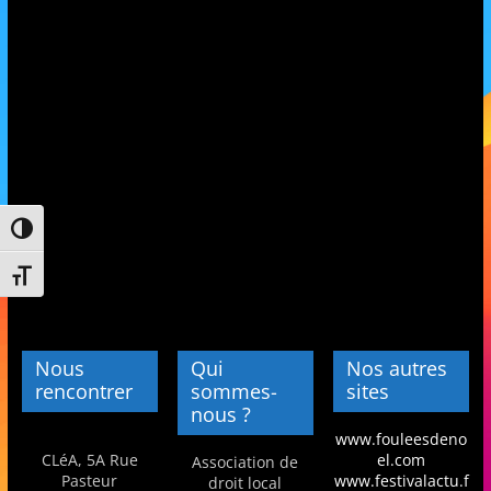
et
l'Animation
–
Stiring-
Passer en contraste élevé
Wendel
Changer la taille de la police
L
o
Nous
Qui
Nos autres
i
rencontrer
sommes-
sites
nous ?
s
www.fouleesdeno
i
CLéA, 5A Rue
el.com
Association de
r
Pasteur
www.festivalactu.f
droit local