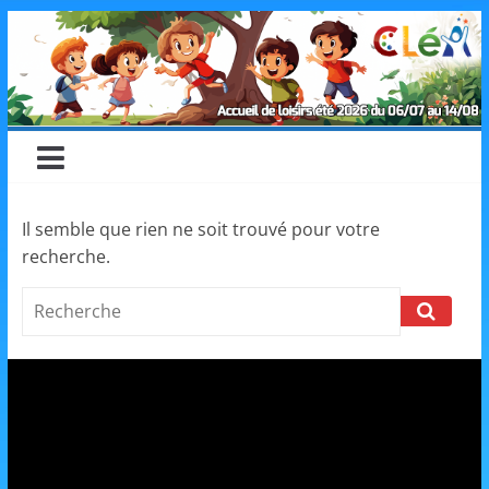
Skip
CLéA
to
content
–
Collectif
pour
Il semble que rien ne soit trouvé pour votre
recherche.
les
Search
Loisirs,
l'éducation