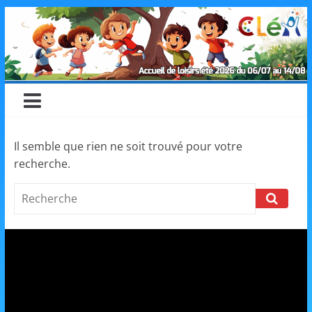
Skip
CLéA
to
content
–
Collectif
pour
Il semble que rien ne soit trouvé pour votre
recherche.
les
Search
Loisirs,
l'éducation