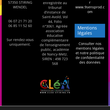
57350 STIRING
r
enregistrée au
s
WENDEL
www.9sensprod.c
tribunal
,
om
d’instance de
Saint-Avold, Vol
é
06 07 21 71 20
44, Folio
d
06 85 11 52 60
n°3061. Agréée
Mentions
association
u
légales
éducative
c
Sur rendez-vous
complémentaire
Consulter nos
uniquement.
de l’enseignement
a
mentions légales
public, académie
t
et notre politique
de Nancy-Metz.
de confidentialité
SIREN : 498 723
i
des données
568
o
n
e
t
A
n
i