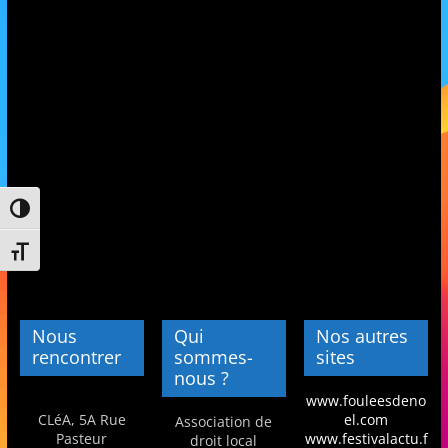
et
l'Animation
–
Stiring-
Passer en contraste élevé
Wendel
Changer la taille de la police
L
o
Nous
Qui
Nos autres
i
rencontrer
sommes-
sites
nous ?
s
www.fouleesdeno
i
CLéA, 5A Rue
el.com
Association de
r
Pasteur
www.festivalactu.f
droit local