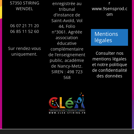
57350 STIRING
r
enregistrée au
s
WENDEL
www.9sensprod.c
tribunal
,
om
d’instance de
Saint-Avold, Vol
é
06 07 21 71 20
44, Folio
d
06 85 11 52 60
n°3061. Agréée
Mentions
association
u
légales
éducative
c
Sur rendez-vous
complémentaire
Consulter nos
uniquement.
de l’enseignement
a
mentions légales
public, académie
t
et notre politique
de Nancy-Metz.
de confidentialité
SIREN : 498 723
i
des données
568
o
n
e
t
A
n
i