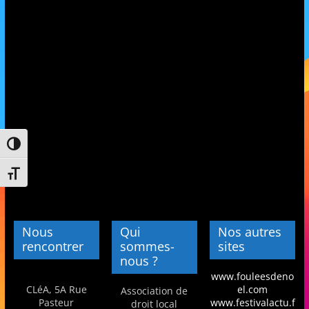
et
l'Animation
–
Stiring-
Passer en contraste élevé
Wendel
Changer la taille de la police
L
o
Nous
Qui
Nos autres
i
rencontrer
sommes-
sites
nous ?
s
www.fouleesdeno
i
CLéA, 5A Rue
el.com
Association de
r
Pasteur
www.festivalactu.f
droit local