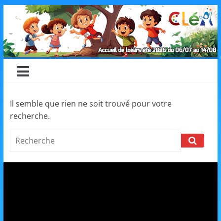
Skip
CLéA
to
content
–
Collectif
pour
Il semble que rien ne soit trouvé pour votre
recherche.
les
Search
Loisirs,
l'éducation